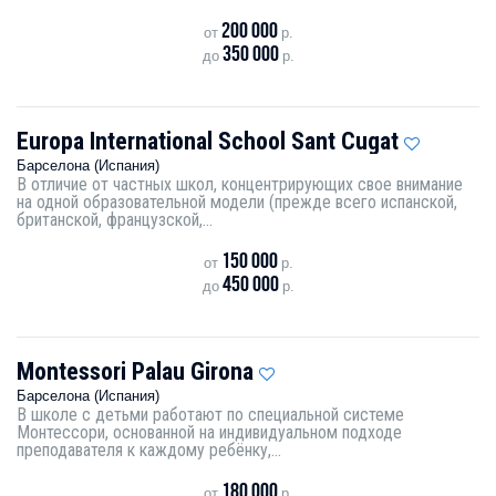
200 000
от
р.
350 000
до
р.
Europa International School Sant Cugat
Барселона (Испания)
В отличие от частных школ, концентрирующих свое внимание
на одной образовательной модели (прежде всего испанской,
британской, французской,...
150 000
от
р.
450 000
до
р.
Montessori Palau Girona
Барселона (Испания)
В школе с детьми работают по специальной системе
Монтессори, основанной на индивидуальном подходе
преподавателя к каждому ребёнку,...
180 000
от
р.