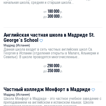
начальная школа, средняя и старшая школа....
180 000
от
р.
300 000
до
р.
Английская частная школа в Мадриде St.
George´s School
Мадрид (Испания)
Данная школа входит в сеть частных английских школ Св.
Георгия в Испании (отделения открыты в Малаге, Альмерии и
Севилье). В школе проводятся многочисленные...
290 000
от
р.
350 000
до
р.
Частный колледж Монфорт в Мадриде
Мадрид (Испания)
Школа Монфорт в Мадриде - это частное учебное заведение с
преподаванием на английском и испанском языках. Школа