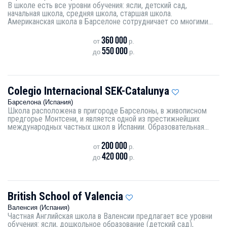
В школе есть все уровни обучения: ясли, детский сад,
начальная школа, средняя школа, старшая школа.
Американская школа в Барселоне сотрудничает со многими...
360 000
от
р.
550 000
до
р.
Colegio Internacional SEK-Catalunya
Барселона (Испания)
Школа расположена в пригороде Барселоны, в живописном
предгорье Монтсени, и является одной из престижнейших
международных частных школ в Испании. Образовательная...
200 000
от
р.
420 000
до
р.
British School of Valencia
Валенсия (Испания)
Частная Английская школа в Валенсии предлагает все уровни
обучения: ясли, дошкольное образование (детский сад),