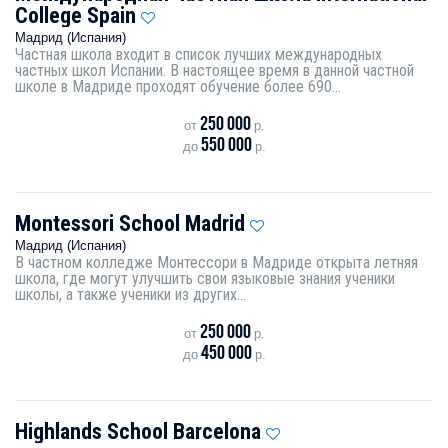
College Spain
Мадрид (Испания)
Частная школа входит в список лучших международных
частных школ Испании. В настоящее время в данной частной
школе в Мадриде проходят обучение более 690...
250 000
от
р.
550 000
до
р.
Montessori School Madrid
Мадрид (Испания)
В частном колледже Монтессори в Мадриде открыта летняя
школа, где могут улучшить свои языковые знания ученики
школы, а также ученики из других...
250 000
от
р.
450 000
до
р.
Highlands School Barcelona