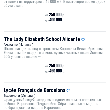
от пляжа на территории в 45.000 м2. В настоящее время здесь
обучаются...
250 000
от
р.
400 000
до
р.
The Lady Elizabeth School Alicante
Аликанте (Испания)
Школа находится под патронажем Королевы Великобритании
Елизаветы II и входит в список лучших частных школ Испании.
50% учеников школы —...
250 000
от
р.
450 000
до
р.
Lycée Français de Barcelona
Барселона (Испания)
Французский лицей находится в одном из самых престижных
районов Барселоны Педральбес. Образовательная модель
во Французском лицее в Барселоне...