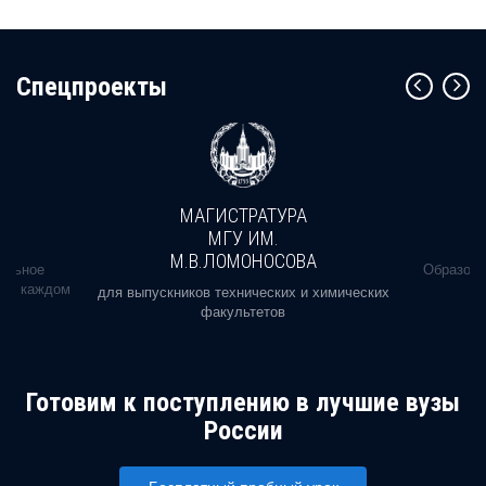
Cпецпроекты
МАГИСТРАТУРА
МГУ ИМ.
М.В.ЛОМОНОСОВА
альное
Образова
ь в каждом
для выпускников технических и химических
факультетов
Готовим к поступлению в лучшие вузы
России