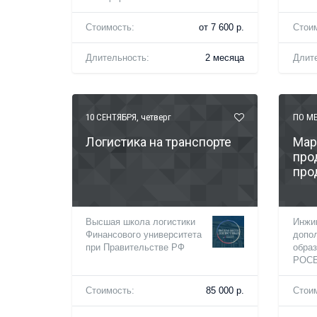
Стоимость:
от 7 600 р.
Стои
Длительность:
2 месяца
Длит
10 СЕНТЯБРЯ
, четверг
ПО МЕ
Логистика на транспорте
Мар
про
про
Высшая школа логистики
Инжи
Финансового университета
допо
при Правительстве РФ
обра
РОС
Стоимость:
85 000 р.
Стои