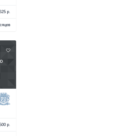
625 р.
сяцев
ю
500 р.