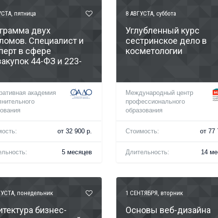
УСТА
, пятница
8 АВГУСТА
, суббота
грамма двух
Углубленный курс
ломов. Специалист и
сестринское дело в
перт в сфере
косметологии
закупок 44-ФЗ и 223-
ративная академия
Международный центр
лнительного
профессионального
зования
образования
мость:
от 32 900 р.
Стоимость:
от 77 
ельность:
5 месяцев
Длительность:
14 ме
ГУСТА
, понедельник
1 СЕНТЯБРЯ
, вторник
итектура бизнес-
Основы веб-дизайна