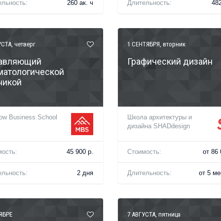
ельность:
260 ак. ч
Длительность:
482
УСТА
, четверг
1 СЕНТЯБРЯ
, вторник
авляющий
Графический дизайн
матологической
никой
w Business School
Школа архитектуры и
дизайна SHADdesign
мость:
45 900 р.
Стоимость:
от 86 
ельность:
2 дня
Длительность:
от 5 м
ЯБРЕ
7 АВГУСТА
, пятница