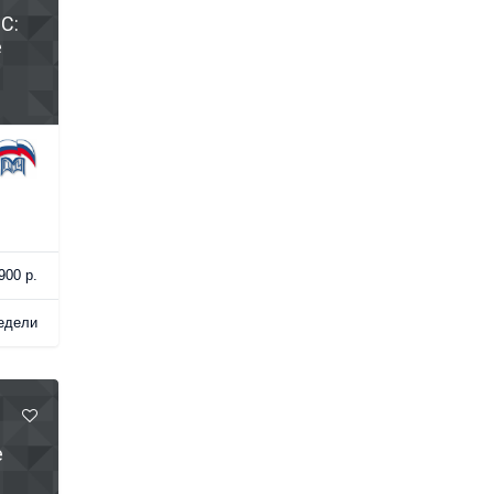
С:
е
900 р.
едели
е