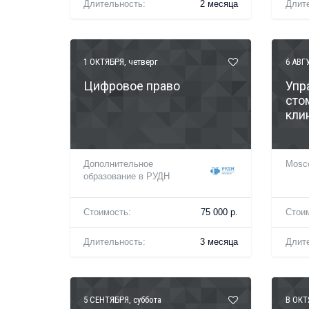
Длительность:
2 месяца
Длит
1 ОКТЯБРЯ
, четверг
6 АВГ
Цифровое право
Упр
сто
кли
Дополнительное
Mosco
образование в РУДН
Стоимость:
75 000 р.
Стои
Длительность:
3 месяца
Длит
5 СЕНТЯБРЯ
, суббота
В ОКТ