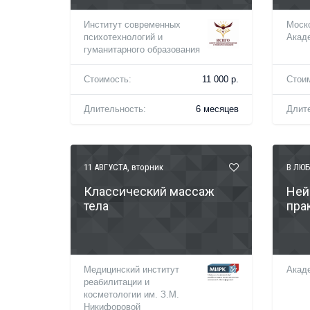
Институт современных
Моск
психотехнологий и
Акад
гуманитарного образования
Стоимость:
11 000 р.
Стои
Длительность:
6 месяцев
Длит
11 АВГУСТА
, вторник
В ЛЮБ
Классический массаж
Ней
тела
пра
Медицинский институт
Акад
реабилитации и
косметологии им. З.М.
Никифоровой