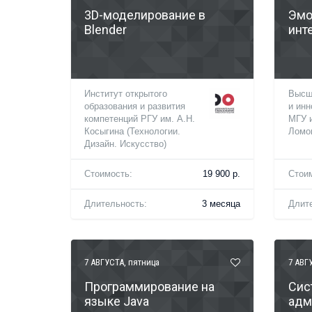
3D-моделирование в
Эмо
Blender
инт
Институт открытого
Высш
образования и развития
и инн
компетенций РГУ им. А.Н.
МГУ 
Косыгина (Технологии.
Ломо
Дизайн. Искусство)
Стоимость:
19 900 р.
Стои
Длительность:
3 месяца
Длит
7 АВГУСТА
, пятница
7 АВГ
Программирование на
Сис
языке Java
адм