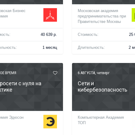
овская Бизнес
Московская академия
емия
предпринимательства при
Правительстве Москвы
мость:
40 639 р.
Стоимость:
25 
ельность:
1 месяц
Длительность:
2 м
ОЕ ВРЕМЯ
6 АВГУСТА
, четверг
росети с нуля на
Сети и
ктике
кибербезопасность
емия Эдюсон
Компьютерная Академия
ТОП