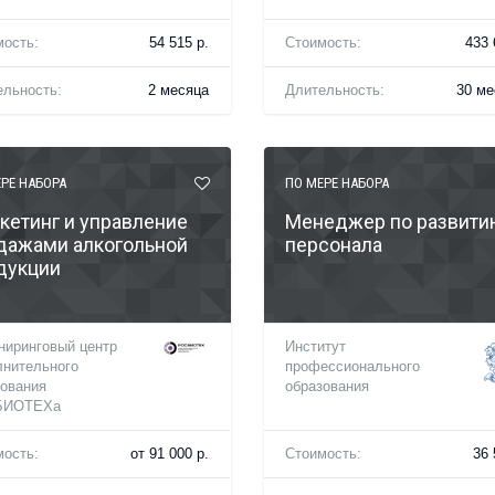
мость:
54 515 р.
Стоимость:
433 
ельность:
2 месяца
Длительность:
30 ме
РЕ НАБОРА
ПО МЕРЕ НАБОРА
кетинг и управление
Менеджер по развити
дажами алкогольной
персонала
дукции
ниринговый центр
Институт
лнительного
профессионального
зования
образования
БИОТЕХа
мость:
от 91 000 р.
Стоимость:
36 