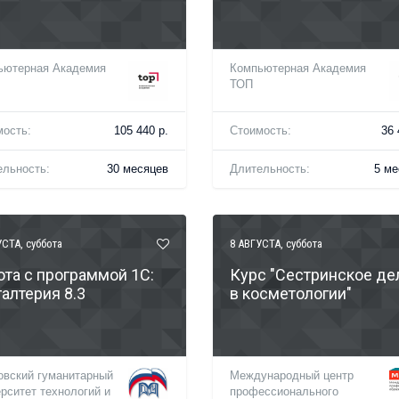
ьютерная Академия
Компьютерная Академия
ТОП
мость:
105 440 р.
Стоимость:
36 
ельность:
30 месяцев
Длительность:
5 ме
УСТА
, суббота
8 АВГУСТА
, суббота
ота с программой 1С:
Курс "Сестринское де
галтерия 8.3
в косметологии"
овский гуманитарный
Международный центр
рситет технологий и
профессионального