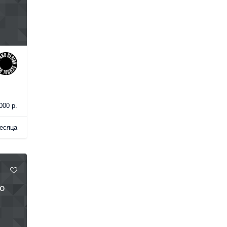
000 р.
есяца
о