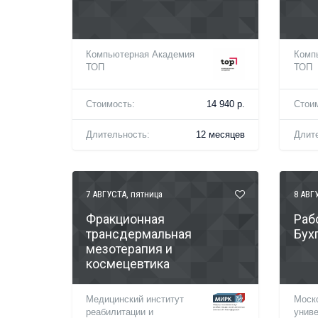
Компьютерная Академия
Комп
ТОП
ТОП
Стоимость:
14 940 р.
Стои
Длительность:
12 месяцев
Длит
7 АВГУСТА
, пятница
8 АВГ
Фракционная
Раб
трансдермальная
Бух
мезотерапия и
космецевтика
Медицинский институт
Моск
реабилитации и
униве