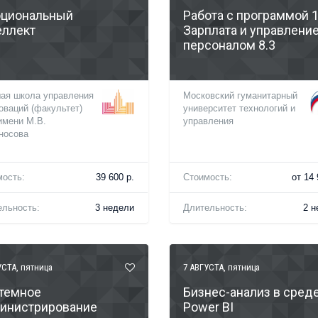
циональный
Работа с программой 1
еллект
Зарплата и управлени
персоналом 8.3
ая школа управления
Московский гуманитарный
оваций (факультет)
университет технологий и
имени М.В.
управления
носова
мость:
39 600 р.
Стоимость:
от 14 
ельность:
3 недели
Длительность:
2 н
УСТА
, пятница
7 АВГУСТА
, пятница
темное
Бизнес-анализ в сред
инистрирование
Power BI