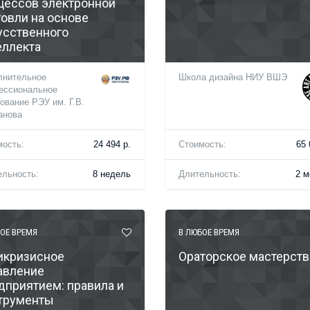
цессов электронной
говли на основе
усственного
еллекта
лнительное
Школа дизайна НИУ ВШЭ
ессиональное
ование РЭУ им. Г.В.
анова
мость:
24 494 р.
Стоимость:
65 
ельность:
8 недель
Длительность:
2 м
ОЕ ВРЕМЯ
В ЛЮБОЕ ВРЕМЯ
икризисное
Ораторское мастерств
авление
дприятием: правила и
трументы