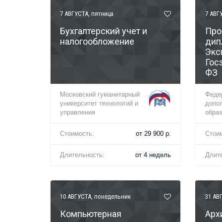
7 АВГУСТА
, пятница
7 АВГ
Бухгалтерский учет и
Про
налогообложение
дип
Экс
Гос
ФЗ
Московский гуманитарный
Феде
университет технологий и
допо
управления
обра
Стоимость:
от 29 900 р.
Стои
Длительность:
от 4 недель
Длит
10 АВГУСТА
, понедельник
31 АВ
Компьютерная
Арх