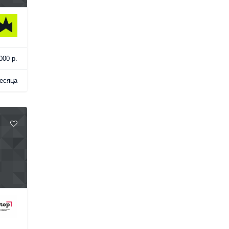
000 р.
есяца