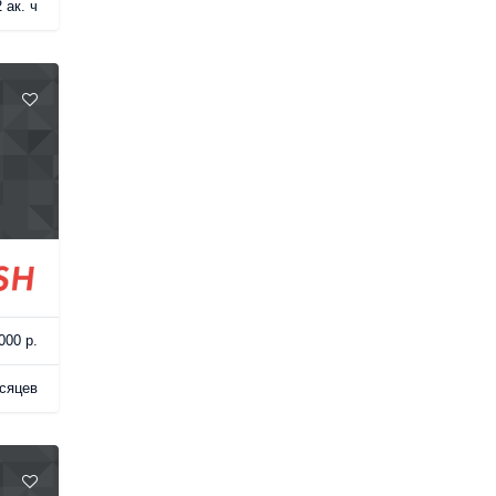
 ак. ч
000 р.
есяцев