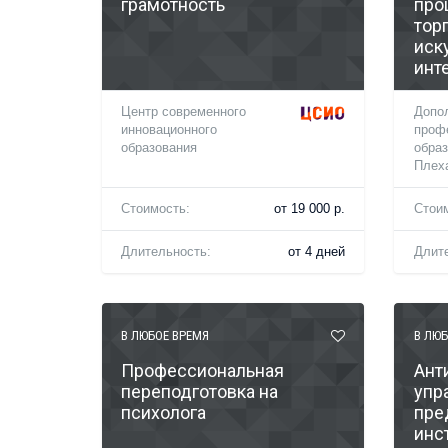
грамотность
про
тор
иск
инт
Центр современного
Допо
инновационного
проф
образования
образ
Плех
Стоимость:
от 19 000 р.
Стои
Длительность:
от 4 дней
Длит
В ЛЮБОЕ ВРЕМЯ
В ЛЮБ
Профессиональная
Ант
переподготовка на
упр
психолога
пре
инс