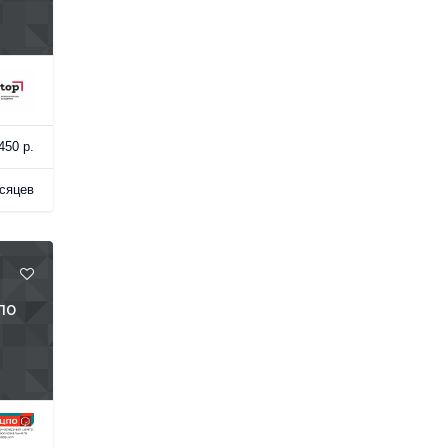
450 р.
сяцев
ло