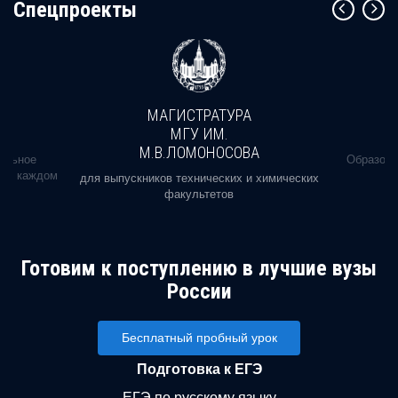
Cпецпроекты
МАГИСТРАТУРА
МГУ ИМ.
М.В.ЛОМОНОСОВА
альное
Образова
ь в каждом
для выпускников технических и химических
факультетов
Готовим к поступлению в лучшие вузы
России
Бесплатный пробный урок
Подготовка к ЕГЭ
ЕГЭ по русскому языку