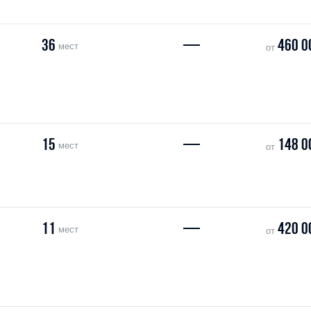
36
—
460 0
мест
от
15
—
148 0
мест
от
11
—
420 0
мест
от