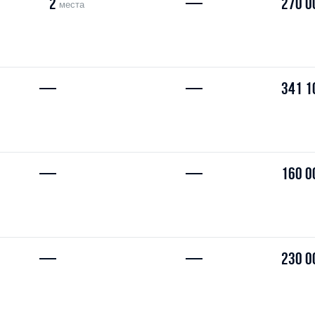
2
—
270 0
места
—
—
341 1
—
—
160 0
—
—
230 0