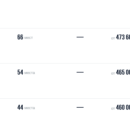
66
—
473 6
мест
от
54
—
465 0
места
от
44
—
460 0
места
от