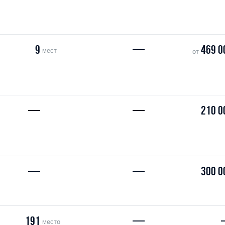
9
—
469 0
мест
от
—
—
210 0
—
—
300 0
191
—
место