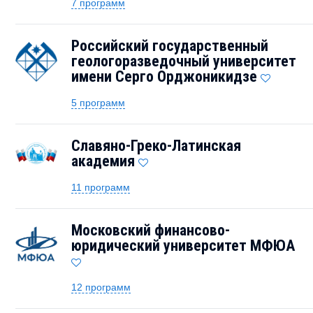
7 программ
Российский государственный
геологоразведочный университет
имени Серго Орджоникидзе
5 программ
Славяно-Греко-Латинская
академия
11 программ
Московский финансово-
юридический университет МФЮА
12 программ