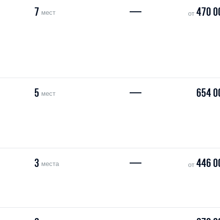
7
—
470 0
мест
от
5
—
654 0
мест
3
—
446 0
места
от