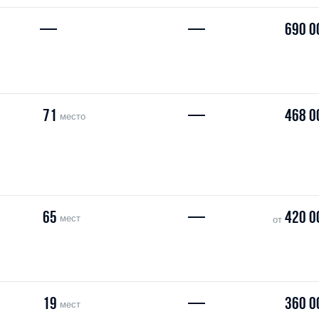
—
—
690 0
71
—
468 0
место
65
—
420 0
мест
от
19
—
360 0
мест