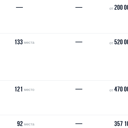
—
—
200 0
от
133
—
520 0
места
от
121
—
470 0
место
от
92
—
357 1
места