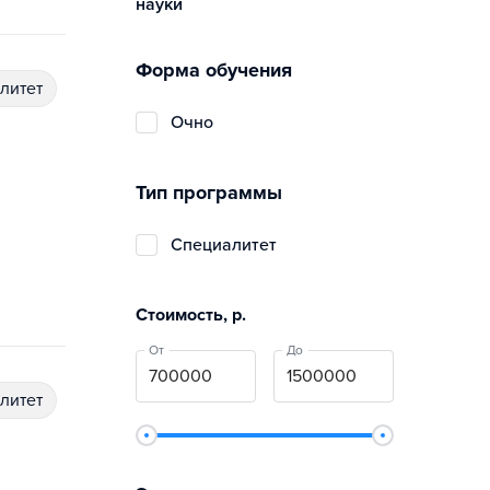
науки
Форма обучения
алитет
очно
Тип программы
специалитет
Стоимость, р.
От
До
алитет