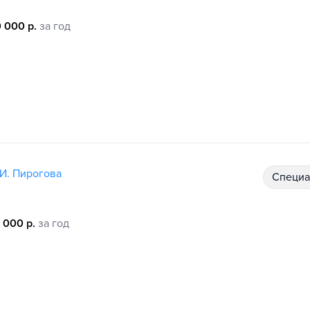
 000 р.
за год
И. Пирогова
специ
 000 р.
за год