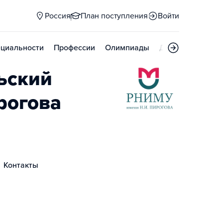
Россия
План поступления
Войти
циальности
Профессии
Олимпиады
Дни открытых д
ьский
рогова
Контакты