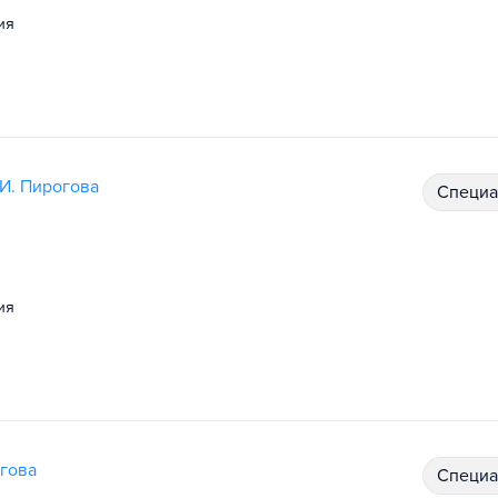
ия
И. Пирогова
специ
ия
гова
специ