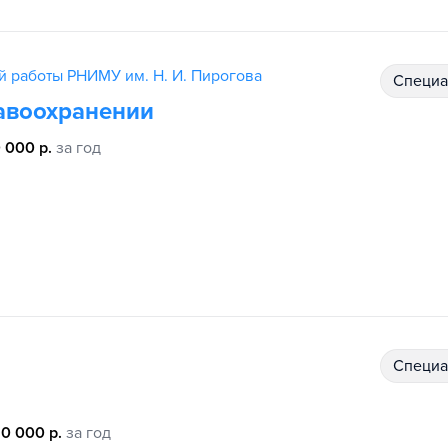
й работы РНИМУ им. Н. И. Пирогова
специ
авоохранении
 000 р.
за год
специ
0 000 р.
за год