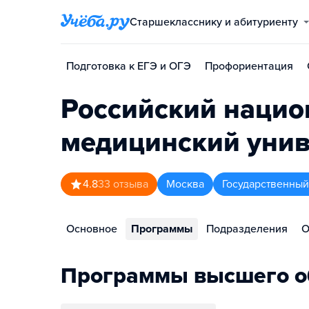
Старшекласснику и абитуриенту
Подготовка к ЕГЭ и ОГЭ
Профориентация
Российский нацио
медицинский унив
4.8
33
отзыва
Москва
Государственный
Основное
Программы
Подразделения
О
Программы высшего о