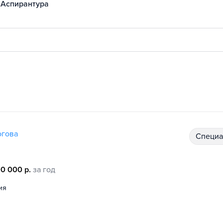
Аспирантура
огова
специ
0 000 р.
за год
ия