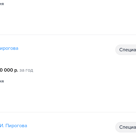
ия
Пирогова
специ
00 000 р.
за год
ия
И. Пирогова
специ