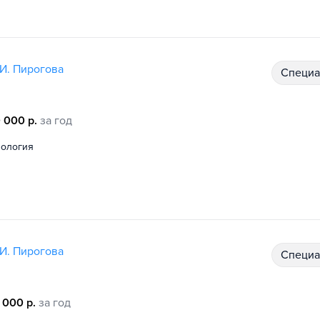
И. Пирогова
специ
 000 р.
за год
иология
И. Пирогова
специ
 000 р.
за год