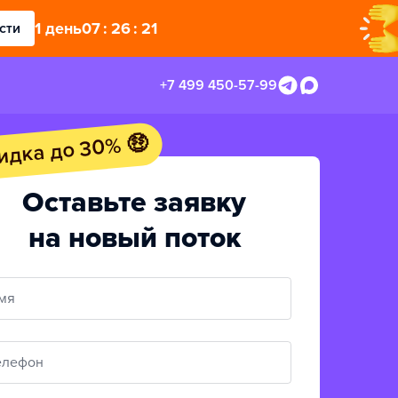
1
день
07
:
26
:
19
сти
+7 499 450-57-99
идка до 30% 🤑
Оставьте заявку
на новый поток
мя
елефон