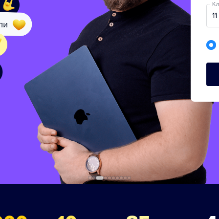
Кл
11