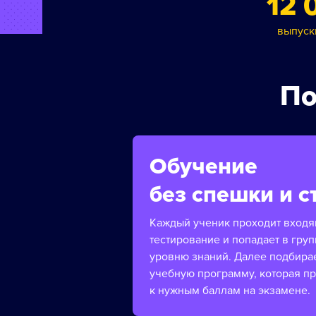
12 
выпуск
По
Обучение
без спешки и с
Каждый ученик проходит вход
тестирование и попадает в груп
уровню знаний. Далее подбира
учебную программу, которая п
к нужным баллам на экзамене.