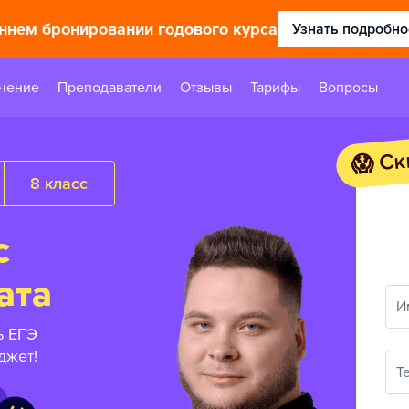
аннем бронировании годового курса
Узнать подробно
чение
Преподаватели
Отзывы
Тарифы
Вопросы
😱 Ск
8 класс
с
ата
И
ь ЕГЭ
джет!
Т