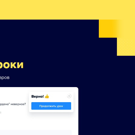
роки
аров