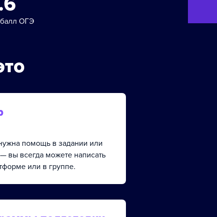
.6
 балл ОГЭ
это
р
, нужна помощь в задании или
 — вы всегда можете написать
тформе или в группе.