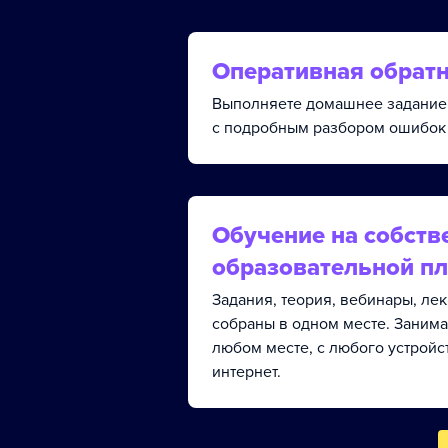
Оперативная обратн
Выполняете домашнее задание 
с подробным разбором ошибок 
Обучение на собств
образовательной п
Задания, теория, вебинары, ле
собраны в одном месте. Занима
любом месте, с любого устройс
интернет.