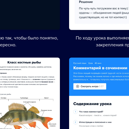
ю так, чтобы было понятно,
По ходу урока выполня
тересно.
закрепления п