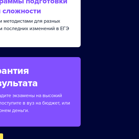
граммы подготовки
й сложности
и методистами для разных
ом последних изменений в ЕГЭ
рантия
зультата
адите экзамены на высокий
поступите в вуз на бюджет, или
рнем деньги.