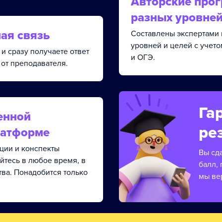
Авторские про
разных уровне
ая связь
Составлены экспертами 
уровней и целей с учет
и сразу получаете ответ
и ОГЭ.
от преподавателя.
Га
енной
ре
латформе
кции и конспекты
Вы сд
йтесь в любое время, в
балл, 
тва. Понадобится только
мы ве