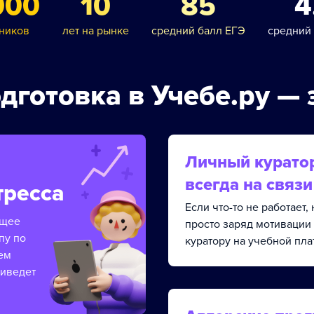
000
10
85
4
ников
лет на рынке
средний балл ЕГЭ
средний
дготовка в Учебе.ру — 
Личный курато
всегда на связи
тресса
Если что-то не работает
ящее
просто заряд мотивации
пу по
куратору на учебной пла
ем
риведет