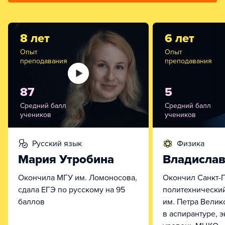
8 лет
6 лет
Опыт
Опыт
преподавания
преподавания
87
5
Средний балл
Средний балл
учеников
учеников
русский язык
физика
Мария Утробина
Владислав
Окончила МГУ им. Ломоносова,
Окончил Санкт-
сдала ЕГЭ по русскому на 95
политехнический
баллов
им. Петра Велик
в аспирантуре, 