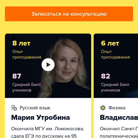
Записаться на консультацию
8 лет
6 лет
Опыт
Опыт
преподавания
преподавания
87
82
Средний балл
Средний балл
учеников
учеников
русский язык
физика
Мария Утробина
Владислав
Окончила МГУ им. Ломоносова,
Окончил Санкт-
сдала ЕГЭ по русскому на 95
политехнический