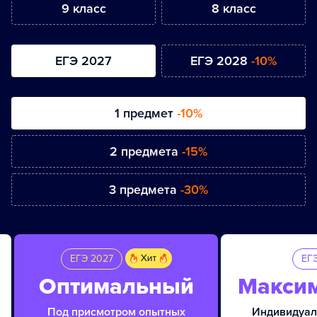
9 класс
8 класс
ЕГЭ 2027
ЕГЭ 2028
-10%
1 предмет
-10%
2 предмета
-15%
3 предмета
-30%
ЕГЭ 2027
ЕГ
Оптимальный
Макси
Под присмотром опытных
Индивидуал