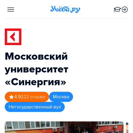
Московский
университет
«Синергия»
4.9
222
отзыва
Москва
Негосударственный вуз