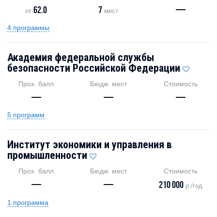
62.0
7
—
от
мест
4 программы
Академия федеральной службы
безопасности Российской Федерации
Прох. балл
Бюдж. мест
Стоимость
—
—
—
5 программ
Институт экономики и управления в
промышленности
Прох. балл
Бюдж. мест
Стоимость
—
—
210 000
р./год
1 программа