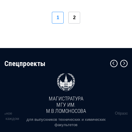
1
2
Cпецпроекты
МАГИСТРАТУРА
МГУ ИМ.
М.В.ЛОМОНОСОВА
альное
Образова
ь в каждом
для выпускников технических и химических
факультетов