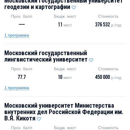
Московский государственный университет
геодезии и картографии
Прох. балл
Бюдж. мест
Стоимость
—
11
376 532
мест
р./год
1 программа
Московский государственный
лингвистический университет
Прох. балл
Бюдж. мест
Стоимость
77.7
10
450 000
мест
р./год
1 программа
Московский университет Министерства
внутренних дел Российской Федерации им.
В.Я. Кикотя
Прох. балл
Бюдж. мест
Стоимость