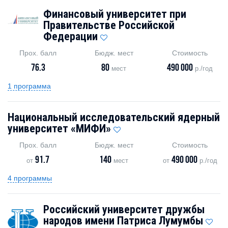
Финансовый университет при
Правительстве Российской
Федерации
Прох. балл
Бюдж. мест
Стоимость
76.3
80
490 000
мест
р./год
1 программа
Национальный исследовательский ядерный
университет «МИФИ»
Прох. балл
Бюдж. мест
Стоимость
91.7
140
490 000
от
мест
от
р./год
4 программы
Российский университет дружбы
народов имени Патриса Лумумбы