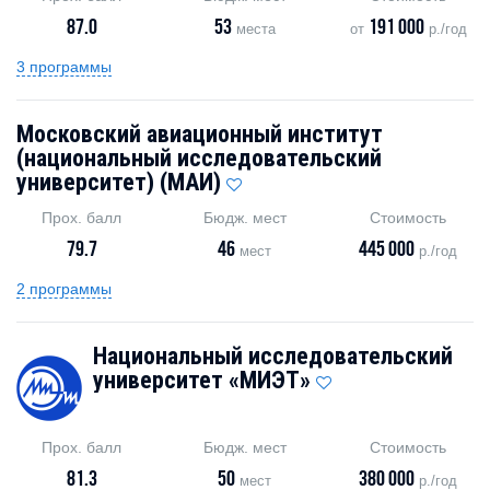
87.0
53
191 000
места
от
р./год
3 программы
Московский авиационный институт
(национальный исследовательский
университет) (МАИ)
Прох. балл
Бюдж. мест
Стоимость
79.7
46
445 000
мест
р./год
2 программы
Национальный исследовательский
университет «МИЭТ»
Прох. балл
Бюдж. мест
Стоимость
81.3
50
380 000
мест
р./год