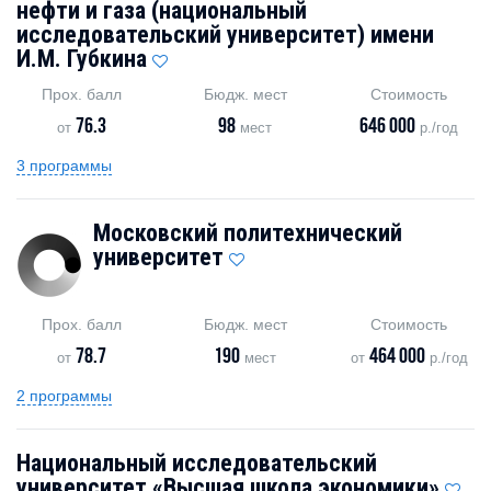
нефти и газа (национальный
исследовательский университет) имени
И.М. Губкина
Прох. балл
Бюдж. мест
Стоимость
76.3
98
646 000
от
мест
р./год
3 программы
Московский политехнический
университет
Прох. балл
Бюдж. мест
Стоимость
78.7
190
464 000
от
мест
от
р./год
2 программы
Национальный исследовательский
университет «Высшая школа экономики»