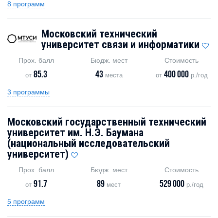
8 программ
Московский технический
университет связи и информатики
Прох. балл
Бюдж. мест
Стоимость
85.3
43
400 000
от
места
от
р./год
3 программы
Московский государственный технический
университет им. Н.Э. Баумана
(национальный исследовательский
университет)
Прох. балл
Бюдж. мест
Стоимость
91.7
89
529 000
от
мест
р./год
5 программ