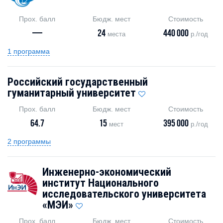
Прох. балл
Бюдж. мест
Стоимость
—
24
440 000
места
р./год
1 программа
Российский государственный
гуманитарный университет
Прох. балл
Бюдж. мест
Стоимость
64.7
15
395 000
мест
р./год
2 программы
Инженерно-экономический
институт Национального
исследовательского университета
«МЭИ»
Прох. балл
Бюдж. мест
Стоимость