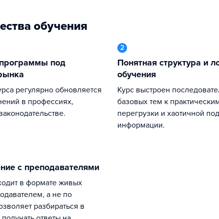
ества обучения
2
Понятная структура и логика
рынка
обучения
Курс выстроен последовательно — от
нений в профессиях,
базовых тем к практически
 законодательстве.
перегрузки и хаотичной по
информации.
ение с преподавателями
одавателем, а не по
позволяет разбираться в
 получать ответы на