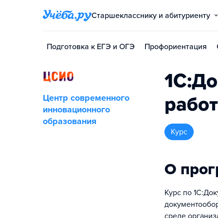
Старшекласснику и абитуриенту
Подготовка к ЕГЭ и ОГЭ
Профориентация
1С:Д
Центр современного
рабо
инновационного
образования
курс
О про
Курс по 1С:До
документообор
среде организ