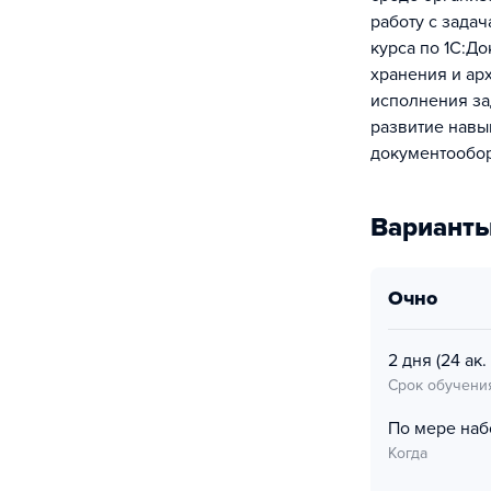
работу с задач
курса по 1С:Д
хранения и ар
исполнения за
развитие навы
документообор
Варианты
очно
2 дня
(24 ак. 
Срок обучени
По мере наб
Когда