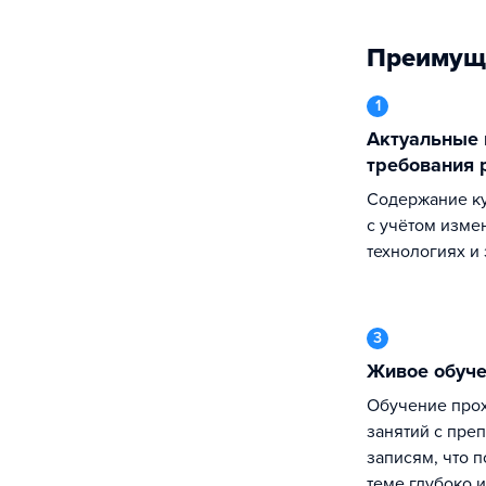
Преимущ
1
Актуальные программы под
требования 
Содержание курса регулярно обновляется
с учётом изме
технологиях и
3
Живое обуч
Обучение проходит в формате живых
занятий с преп
записям, что 
теме глубоко и