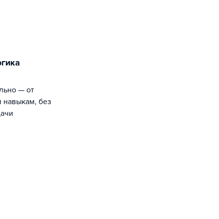
м навыкам, без
дачи