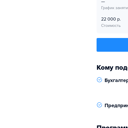
—
График занят
22 000 р.
Стоимость
Кому под
Бухгалте
Предпри
Программ