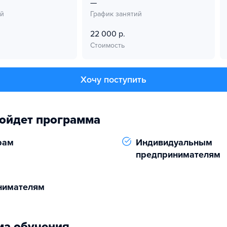
—
ий
График занятий
22 000 р.
Стоимость
Хочу поступить
ойдет программа
рам
Индивидуальным
предпринимателям
нимателям
а обучения