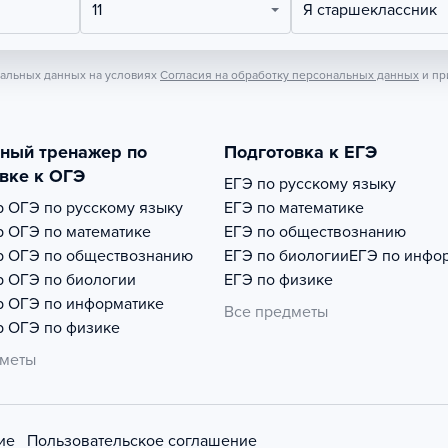
11
Я старшеклассник
нальных данных на условиях
Согласия на обработку персональных данных
и пр
тный тренажер по
Подготовка к ЕГЭ
вке к ОГЭ
ЕГЭ по русскому языку
р
ОГЭ по русскому языку
ЕГЭ по математике
р
ОГЭ по математике
ЕГЭ по обществознанию
р
ОГЭ по обществознанию
ЕГЭ по биологии
ЕГЭ по инфо
р
ОГЭ по биологии
ЕГЭ по физике
р
ОГЭ по информатике
Все предметы
р
ОГЭ по физике
дметы
ие
Пользовательское соглашение