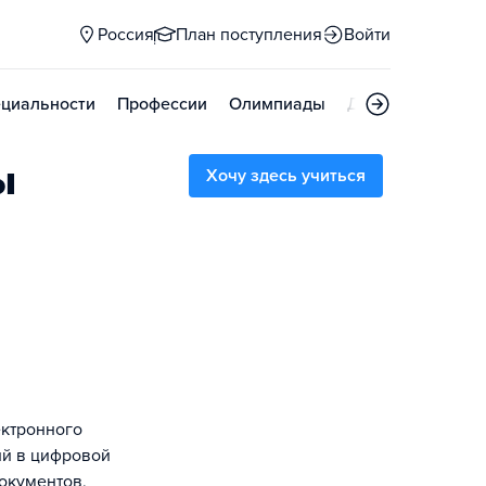
Россия
План поступления
Войти
циальности
Профессии
Олимпиады
Дни открытых д
ы
Хочу здесь учиться
ектронного
ий в цифровой
окументов,