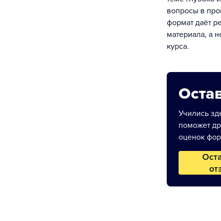
вопросы в про
формат даёт р
материала, а 
курса.
Остав
Учились зде
поможет др
оценок фор
Ост
от