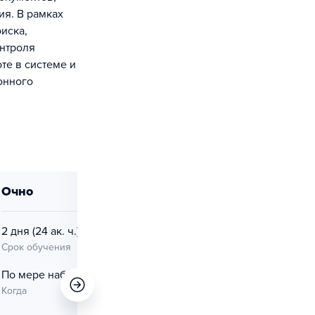
ия. В рамках
иска,
онтроля
те в системе и
онного
очно
очно
2 дня
(24 ак. ч.)
2 дня
(24 ак. ч.)
Срок обучения
Срок обучения
По мере набора
По мере набора
Когда
Когда