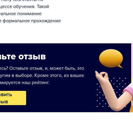
цессе обучения. Такой
еальное понимание
не формальное прохождение
ьте отзыв
сь? Оставьте отзыв, и, может быть, это
угим в выборе. Кроме этого, из ваших
мируется наш рейтинг.
авить
зыв