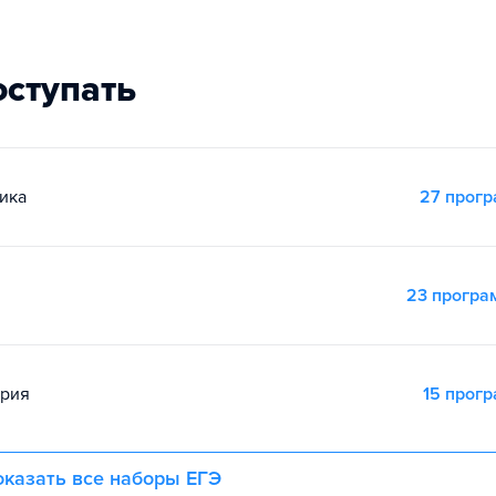
оступать
ика
27 прог
23 прогр
ория
15 прог
казать все наборы ЕГЭ