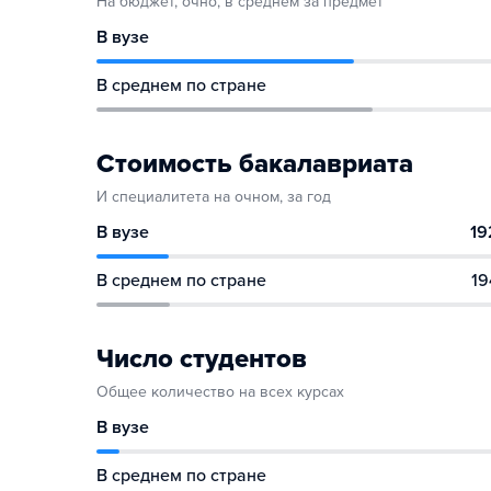
На бюджет, очно, в среднем за предмет
В вузе
В среднем по стране
Стоимость бакалавриата
И специалитета на очном, за год
В вузе
19
В среднем по стране
19
Число студентов
Общее количество на всех курсах
В вузе
В среднем по стране