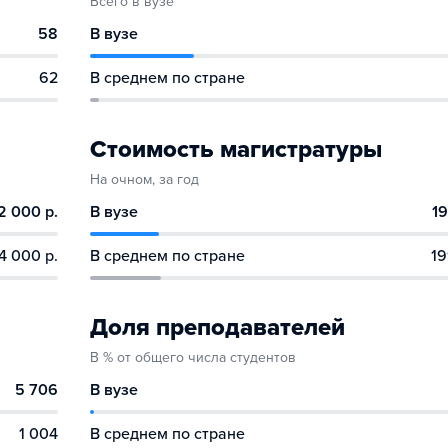
Всего в вузе
58
В вузе
62
В среднем по стране
Стоимость магистратуры
На очном, за год
2 000 р.
В вузе
19
4 000 р.
В среднем по стране
19
Доля преподавателей
В % от общего числа студентов
5 706
В вузе
1 004
В среднем по стране