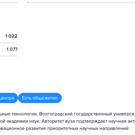
1 022
1 077
центра
Есть общежитие
ьные технологии. Волгоградский государственный универси
кой академии наук. Авторитет вуза подтверждает научная ак
овационное развитие приоритетных научных направлений