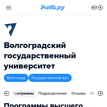
Волгоградский
государственный
университет
Волгоград
Государственный вуз
вное
Программы
Подразделения
Отзывы
Меропри
Программы высшего