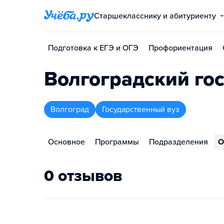
Старшекласснику и абитуриенту
Подготовка к ЕГЭ и ОГЭ
Профориентация
Волгоградский го
Волгоград
Государственный вуз
Основное
Программы
Подразделения
О
0 отзывов