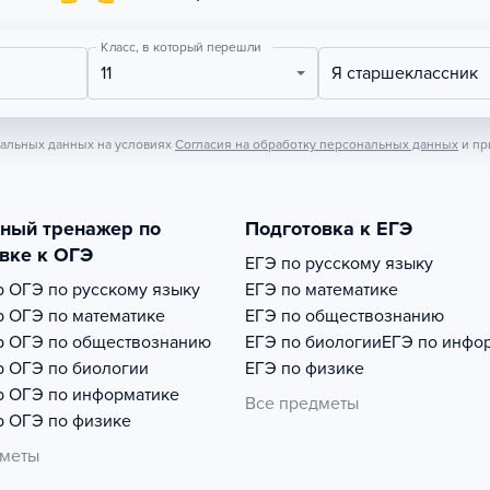
Класс, в который перешли
11
Я старшеклассник
нальных данных на условиях
Согласия на обработку персональных данных
и пр
тный тренажер по
Подготовка к ЕГЭ
вке к ОГЭ
ЕГЭ по русскому языку
р
ОГЭ по русскому языку
ЕГЭ по математике
р
ОГЭ по математике
ЕГЭ по обществознанию
р
ОГЭ по обществознанию
ЕГЭ по биологии
ЕГЭ по инфо
р
ОГЭ по биологии
ЕГЭ по физике
р
ОГЭ по информатике
Все предметы
р
ОГЭ по физике
дметы