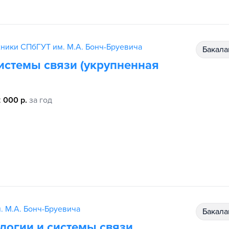
хники СПбГУТ им. М.А. Бонч-Бруевича
бакал
системы связи (укрупненная
 000 р.
за год
. М.А. Бонч-Бруевича
бакал
огии и системы связи