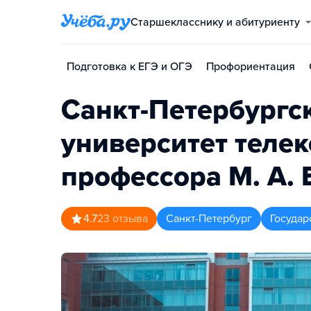
Старшекласснику и абитуриенту
Подготовка к ЕГЭ и ОГЭ
Профориентация
Санкт-Петербургс
университет теле
профессора М. А.
4.7
23
отзыва
Санкт-Петербург
Государ