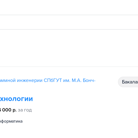
аммной инженерии СПбГУТ им. М.А. Бонч-
бакал
ехнологии
4 000 р.
за год
информатика