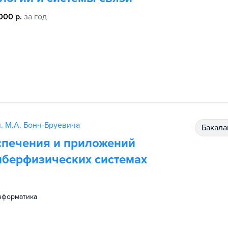
000 р.
за год
. М.А. Бонч-Бруевича
бакал
спечения и приложений
киберфизических системах
информатика