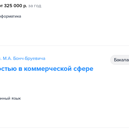
от 325 000 р.
за год
информатика
. М.А. Бонч-Бруевича
бакал
остью в коммерческой сфере
ранный язык