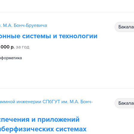
. М.А. Бонч-Бруевича
бакал
нные системы и технологии
 000 р.
за год
информатика
аммной инженерии СПбГУТ им. М.А. Бонч-
бакал
спечения и приложений
киберфизических системах