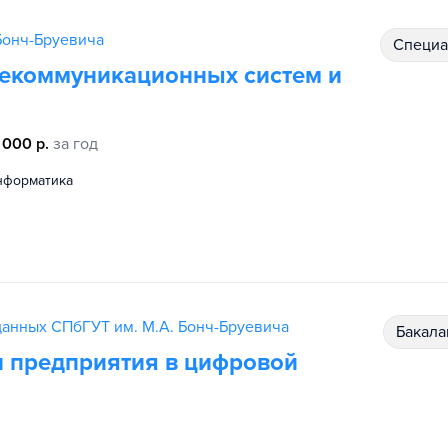
Бонч-Бруевича
специ
лекоммуникационных систем и
 000 р.
за год
информатика
данных СПбГУТ им. М.А. Бонч-Бруевича
бакал
и предприятия в цифровой