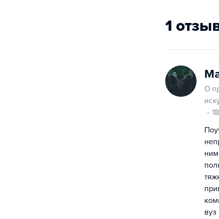
1 отзы
Ма
О п
иск
1
Поу
неп
ним
пол
тяж
при
ком
вуз