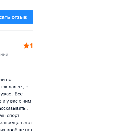
сать отзыв
1
ений
ли по
ак далее , с
ужас . Все
 и у вас с ним
ссказывать ,
наш спорт
 запрещен этот
 их вообще нет