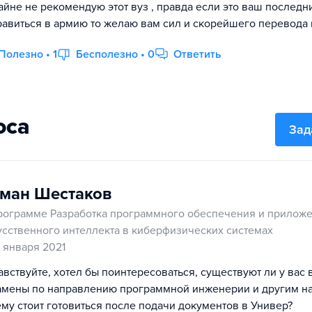
райне не рекомендую этот вуз , правда если это ваш последн
равиться в армию то желаю вам сил и скорейшего перевода в
Полезно • 1
Бесполезно • 0
Ответить
оса
Зад
ман Шестаков
рограмме Разработка программного обеспечения и прилож
усственного интеллекта в киберфизических системах
1 января 2021
авствуйте, хотел бы поинтересоваться, существуют ли у вас
амены по направлению программной инженерии и другим н
ему стоит готовиться после подачи документов в Универ?