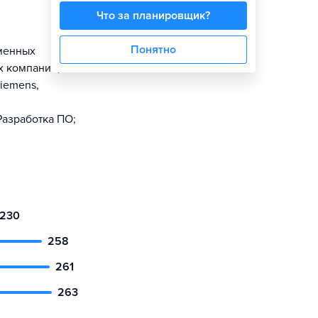
Что за планировщик?
Понятно
еменных
х компаний,
Siemens,
Разработка ПО;
230
258
261
263