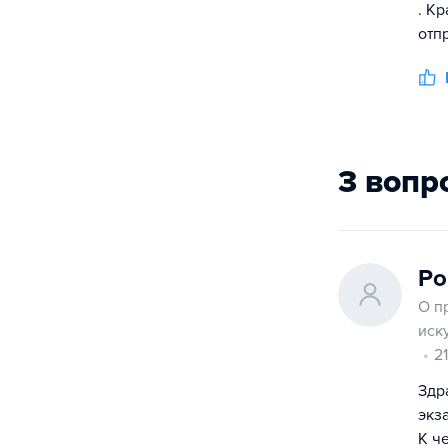
. К
отп
3 вопр
Ро
О п
иск
2
Здр
экз
К ч