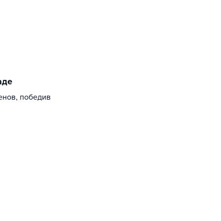
аде
енов, победив