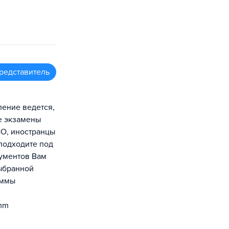
редставитель
ление ведется,
е экзамены
ПО, иностранцы
подходите под
кументов Вам
выбранной
раммы
amm