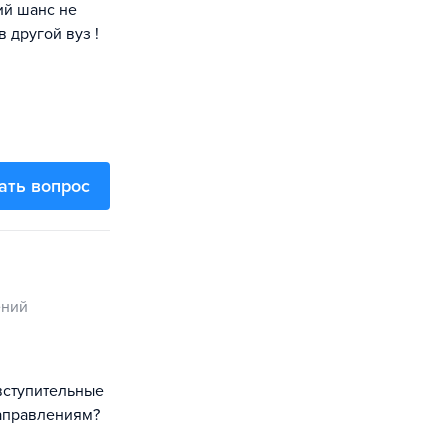
ий шанс не
 другой вуз !
ать вопрос
ений
 вступительные
аправлениям?