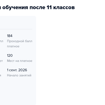
 обучения после 11 классов
184
лл
Проходной балл
платное
120
ет
Мест на платное
1 сент. 2026
я
Начало занятий