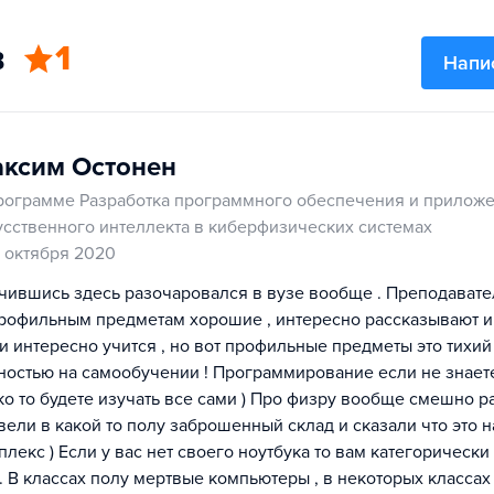
в
1
Напи
ксим Остонен
рограмме Разработка программного обеспечения и прилож
усственного интеллекта в киберфизических системах
8 октября 2020
чившись здесь разочаровался в вузе вообще . Преподавате
рофильным предметам хорошие , интересно рассказывают и т
и интересно учится , но вот профильные предметы это тихий 
ностью на самообучении ! Программирование если не знаете
ко то будете изучать все сами ) Про физру вообще смешно ра
вели в какой то полу заброшенный склад и сказали что это 
плекс ) Если у вас нет своего ноутбука то вам категорически
 . В классах полу мертвые компьютеры , в некоторых классах