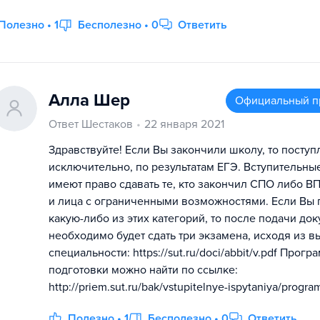
Полезно • 1
Бесполезно • 0
Ответить
Алла Шер
Официальный п
Ответ Шестаков
22 января 2021
Здравствуйте! Если Вы закончили школу, то поступ
исключительно, по результатам ЕГЭ. Вступительны
имеют право сдавать те, кто закончил СПО либо В
и лица с ограниченными возможностями. Если Вы 
какую-либо из этих категорий, то после подачи до
необходимо будет сдать три экзамена, исходя из 
специальности: https://sut.ru/doci/abbit/v.pdf Прог
подготовки можно найти по ссылке:
http://priem.sut.ru/bak/vstupitelnye-ispytaniya/progr
Полезно • 1
Бесполезно • 0
Ответить