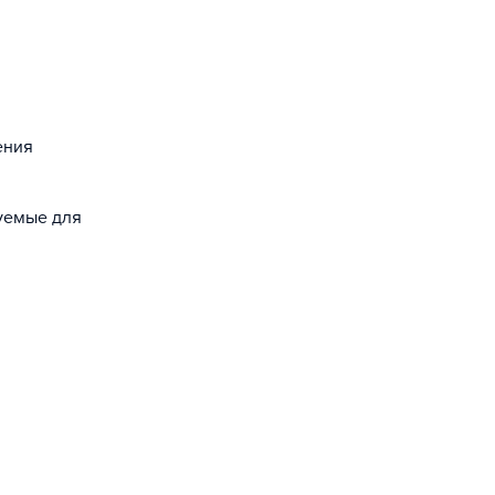
ения
зуемые для