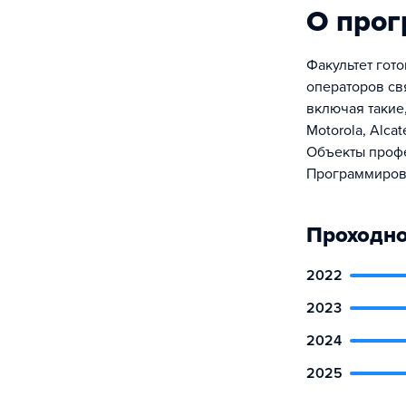
О про
Факультет гот
операторов св
включая такие,
Motorola, Alcat
Объекты профе
Программирова
Проходно
2022
2023
2024
2025