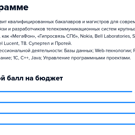
грамме
овит квалифицированных бакалавров и магистров для совр
язи и разработчиков телекоммуникационных систем крупны
 как «МегаФон», «Гипросвязь СПб», Nokia, Bell Laboratories, 
el Lucent, Т8. Супертел и Протей.
ссиональной деятельности: Базы данных; Web-технологии; 
ние; 1С, С++, Java; Управление программными проектами.
й балл на бюджет