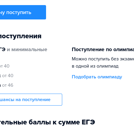
чу поступить
поступления
ГЭ
и минимальные
Поступление по олимпи
Можно поступить без экзам
от 40
в одной из олимпиад
к
от 40
Подобрать олимпиаду
а
от 46
шансы на поступление
ельные баллы к сумме ЕГЭ