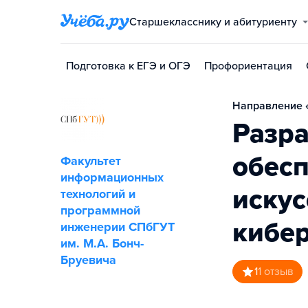
Старшекласснику и абитуриенту
Подготовка к ЕГЭ и ОГЭ
Профориентация
Направление 
Разр
обес
Факультет
информационных
искус
технологий и
программной
кибер
инженерии СПбГУТ
им. М.А. Бонч-
Бруевича
1
1
отзыв