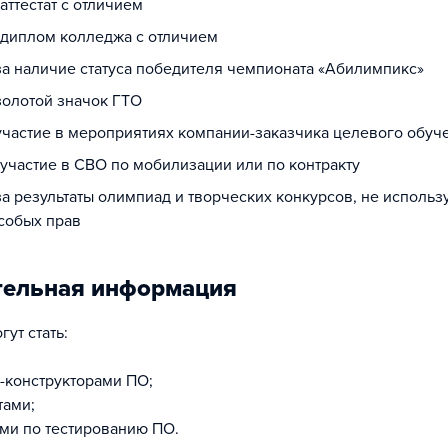
 аттестат с отличием
а диплом колледжа с отличием
за наличие статуса победителя чемпионата «Абилимпикс»
золотой значок ГТО
 участие в мероприятиях компании-заказчика целевого обуч
 участие в СВО по мобилизации или по контракту
за результаты олимпиад и творческих конкурсов, не исполь
собых прав
тельная информация
ут стать:
-конструкторами ПО;
тами;
ми по тестированию ПО.