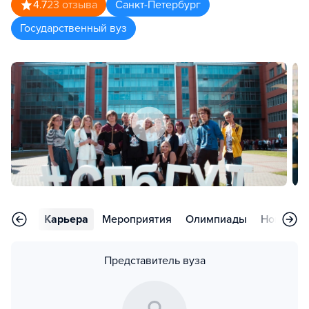
4.7
23
отзыва
Санкт-Петербург
Государственный вуз
тзывы
Карьера
Мероприятия
Олимпиады
Новости
Представитель вуза