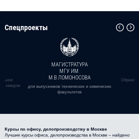
Cпецпроекты
МАГИСТРАТУРА
МГУ ИМ.
М.В.ЛОМОНОСОВА
альное
Образова
ь в каждом
для выпускников технических и химических
факультетов
Курсы по офису, делопроизводству в Москве
Лучшие курсы офиса, делопроизводства в Москве – найдено