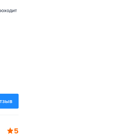
роходит
отзыв
5