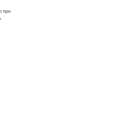
о про
ь