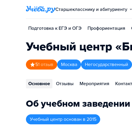
Старшекласснику и абитуриенту
Подготовка к ЕГЭ и ОГЭ
Профориентация
Учебный центр «Б
5
1
отзыв
Москва
Негосударственный
Основное
Отзывы
Мероприятия
Контак
Об учебном заведении
Учебный центр
основан в
2015