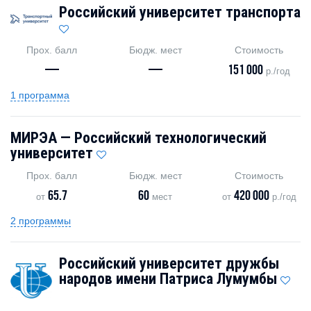
Российский университет транспорта
Прох. балл
Бюдж. мест
Стоимость
—
—
151 000
р./год
1 программа
МИРЭА — Российский технологический
университет
Прох. балл
Бюдж. мест
Стоимость
65.7
60
420 000
от
мест
от
р./год
2 программы
Российский университет дружбы
народов имени Патриса Лумумбы