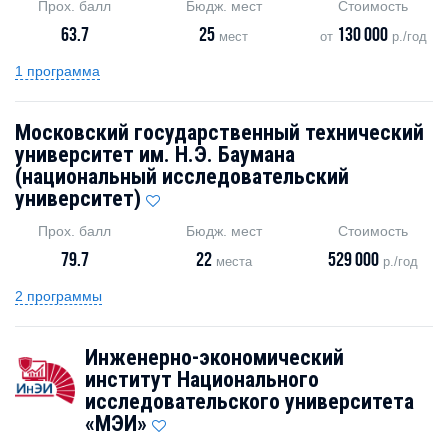
Прох. балл
Бюдж. мест
Стоимость
63.7
25
130 000
мест
от
р./год
1 программа
Московский государственный технический
университет им. Н.Э. Баумана
(национальный исследовательский
университет)
Прох. балл
Бюдж. мест
Стоимость
79.7
22
529 000
места
р./год
2 программы
Инженерно-экономический
институт Национального
исследовательского университета
«МЭИ»