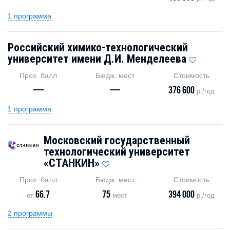
1 программа
Российский химико-технологический
университет имени Д.И. Менделеева
Прох. балл
Бюдж. мест
Стоимость
—
—
376 600
р./год
1 программа
Московский государственный
технологический университет
«СТАНКИН»
Прох. балл
Бюдж. мест
Стоимость
66.7
75
394 000
от
мест
р./год
2 программы