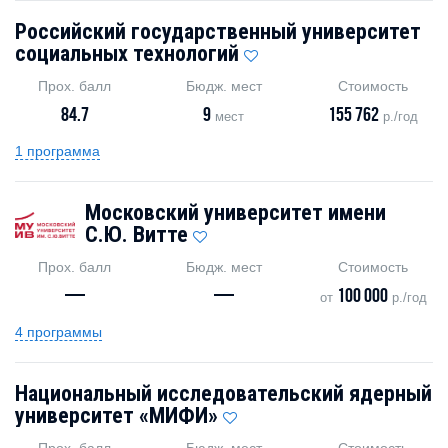
Российский государственный университет
социальных технологий
Прох. балл
Бюдж. мест
Стоимость
84.7
9
155 762
мест
р./год
1 программа
Московский университет имени
С.Ю. Витте
Прох. балл
Бюдж. мест
Стоимость
—
—
100 000
от
р./год
4 программы
Национальный исследовательский ядерный
университет «МИФИ»
Прох. балл
Бюдж. мест
Стоимость