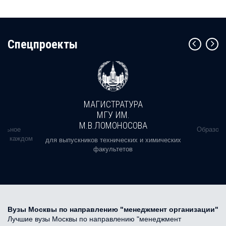
Cпецпроекты
МАГИСТРАТУРА
МГУ ИМ.
М.В.ЛОМОНОСОВА
альное
Образова
ь в каждом
для выпускников технических и химических
факультетов
Вузы Москвы по направлению "менеджмент организации"
Лучшие вузы Москвы по направлению "менеджмент