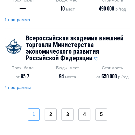
—
10
490 000
мест
р./год
1 программа
Всероссийская академия внешней
торговли Министерства
экономического развития
Российской Федерации
Прох. балл
Бюдж. мест
Стоимость
85.7
94
650 000
от
места
от
р./год
4 программы
1
2
3
4
5