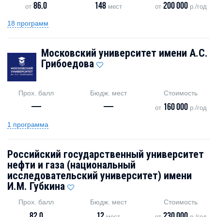
86.0
148
200 000
от
мест
от
р./год
18 программ
Московский университет имени А.С.
Грибоедова
Прох. балл
Бюдж. мест
Стоимость
—
—
160 000
от
р./год
1 программа
Российский государственный университет
нефти и газа (национальный
исследовательский университет) имени
И.М. Губкина
Прох. балл
Бюдж. мест
Стоимость
82.0
12
230 000
мест
от
р./год