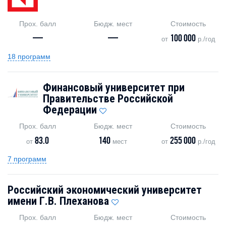
Прох. балл
Бюдж. мест
Стоимость
—
—
100 000
от
р./год
18 программ
Финансовый университет при
Правительстве Российской
Федерации
Прох. балл
Бюдж. мест
Стоимость
83.0
140
255 000
от
мест
от
р./год
7 программ
Российский экономический университет
имени Г.В. Плеханова
Прох. балл
Бюдж. мест
Стоимость