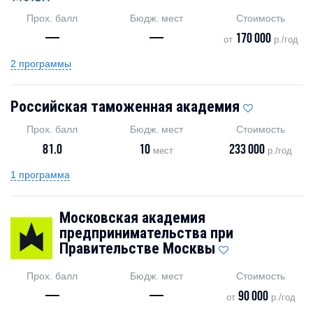
Прох. балл
Бюдж. мест
Стоимость
—
—
170 000
от
р./год
2 программы
Российская таможенная академия
Прох. балл
Бюдж. мест
Стоимость
81.0
10
233 000
мест
р./год
1 программа
Московская академия
предпринимательства при
Правительстве Москвы
Прох. балл
Бюдж. мест
Стоимость
—
—
90 000
от
р./год