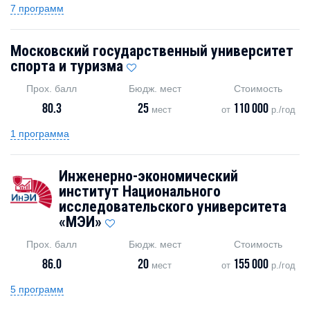
7 программ
Московский государственный университет
спорта и туризма
Прох. балл
Бюдж. мест
Стоимость
80.3
25
110 000
мест
от
р./год
1 программа
Инженерно-экономический
институт Национального
исследовательского университета
«МЭИ»
Прох. балл
Бюдж. мест
Стоимость
86.0
20
155 000
мест
от
р./год
5 программ