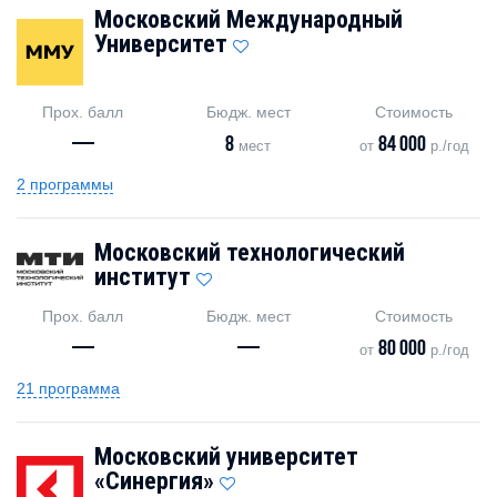
Московский Международный
Университет
Прох. балл
Бюдж. мест
Стоимость
—
8
84 000
мест
от
р./год
2 программы
Московский технологический
институт
Прох. балл
Бюдж. мест
Стоимость
—
—
80 000
от
р./год
21 программа
Московский университет
«Синергия»