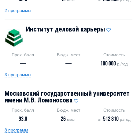
2 программы
Институт деловой карьеры
Прох. балл
Бюдж. мест
Стоимость
—
—
100 000
р./год
3 программы
Московский государственный университет
имени М.В. Ломоносова
Прох. балл
Бюдж. мест
Стоимость
93.0
26
512 810
мест
от
р./год
8 программ