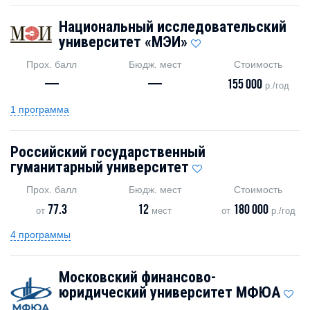
Национальный исследовательский
университет «МЭИ»
Прох. балл
Бюдж. мест
Стоимость
—
—
155 000
р./год
1 программа
Российский государственный
гуманитарный университет
Прох. балл
Бюдж. мест
Стоимость
77.3
12
180 000
от
мест
от
р./год
4 программы
Московский финансово-
юридический университет МФЮА