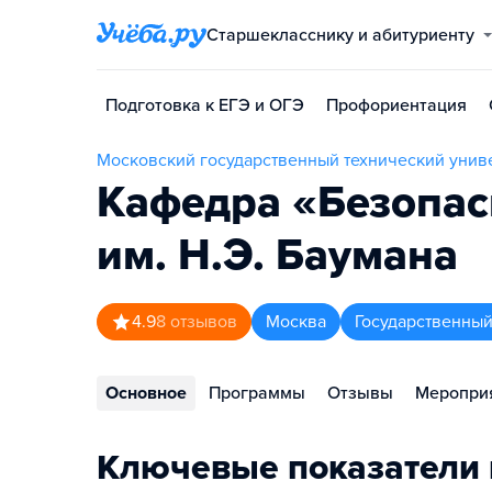
Старшекласснику и абитуриенту
Подготовка к ЕГЭ и ОГЭ
Профориентация
Московский государственный технический униве
Кафедра «Безопас
им. Н.Э. Баумана
4.9
8
отзывов
Москва
Государственный
Основное
Программы
Отзывы
Меропри
Ключевые показатели 