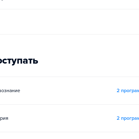
оступать
вознание
2 прогр
ория
2 прогр