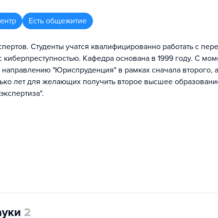
центр
Есть общежитие
спертов. Студенты учатся квалифицированно работать с пе
с киберпреступностью. Кафедра основана в 1999 году. C мом
 направлению "Юриспруденция" в рамках сначала второго, 
лько лет для желающих получить второе высшее образовани
экспертиза".
ауки
2