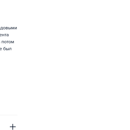
редовыми
ента
а потом
е был