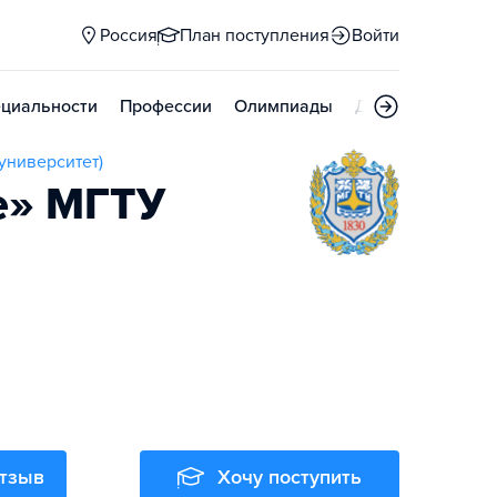
Россия
План поступления
Войти
циальности
Профессии
Олимпиады
Дни открытых д
университет)
е» МГТУ
отзыв
Хочу поступить