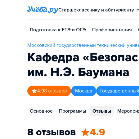
Старшекласснику и абитуриенту
Подготовка к ЕГЭ и ОГЭ
Профориентация
Московский государственный технический униве
Кафедра «Безопас
им. Н.Э. Баумана
4.9
8
отзывов
Москва
Государственный
Основное
Программы
Отзывы
Меропри
8 отзывов
4.9