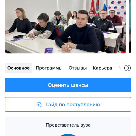
Основное
Программы
Отзывы
Карьера
Меропр
Оценить шансы
Гайд по поступлению
Представитель вуза