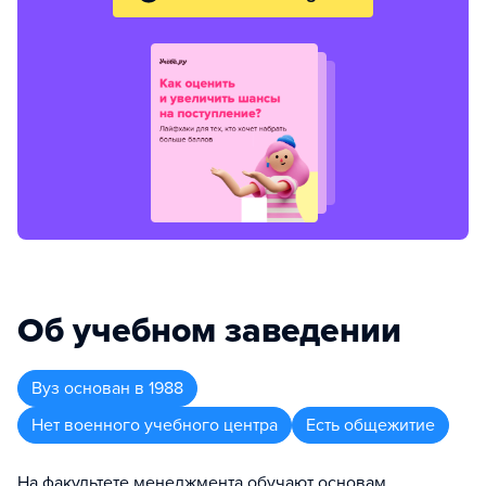
Об учебном заведении
Вуз
основан в
1988
Нет военного учебного центра
Есть общежитие
На факультете менеджмента обучают основам