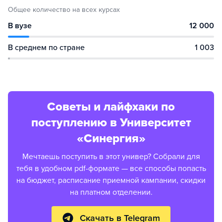
Общее количество на всех курсах
В вузе
12 000
В среднем по стране
1 003
Советы и лайфхаки по
поступлению в Университет
«Синергия»
Мечтаешь поступить в этот универ? Собрали для
тебя в удобном pdf-формате — все способы попасть
на бюджет, расписание приемной кампании, скидки
на платном отделении.
Скачать в Telegram