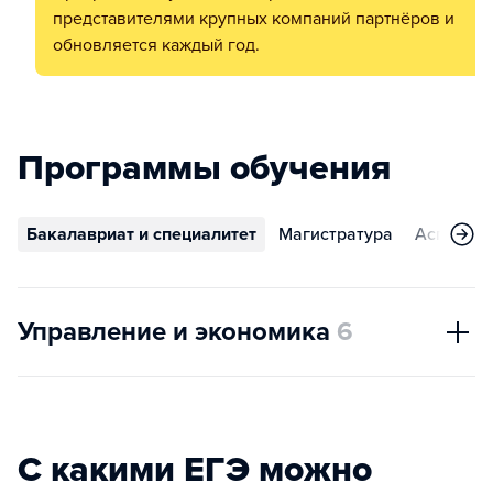
представителями крупных компаний партнёров и
обновляется каждый год.
Программы обучения
Бакалавриат и специалитет
Магистратура
Аспирант
Управление и экономика
6
С какими ЕГЭ можно