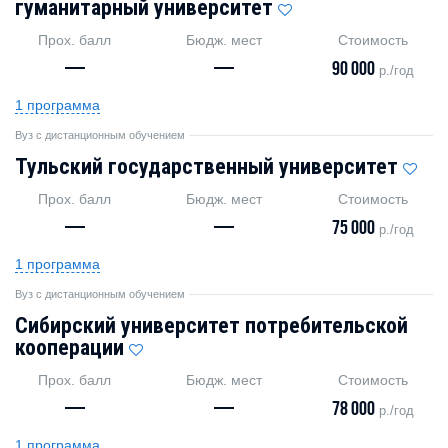
гуманитарный университет
Прох. балл
Бюдж. мест
Стоимость
—
—
90 000
р./год
1 программа
Вуз с дистанционным обучением
Тульский государственный университет
Прох. балл
Бюдж. мест
Стоимость
—
—
75 000
р./год
1 программа
Вуз с дистанционным обучением
Сибирский университет потребительской
кооперации
Прох. балл
Бюдж. мест
Стоимость
—
—
78 000
р./год
1 программа