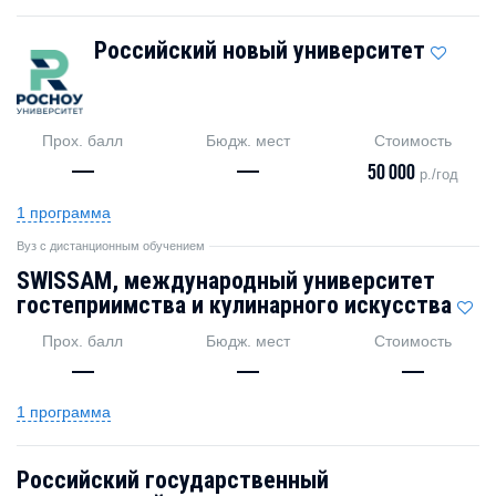
Российский новый университет
Прох. балл
Бюдж. мест
Стоимость
—
—
50 000
р./год
1 программа
Вуз с дистанционным обучением
SWISSAM, международный университет
гостеприимства и кулинарного искусства
Прох. балл
Бюдж. мест
Стоимость
—
—
—
1 программа
Российский государственный