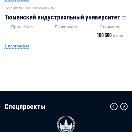
Вуз с дистанционным обучением
Тюменский индустриальный университет
Прох. балл
Бюдж. мест
Стоимость
—
—
108 600
р./год
1 программа
Cпецпроекты