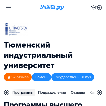
Тюменский
индустриальный
университет
5
2
отзыва
Тюмень
Государственный вуз
вное
Программы
Подразделения
Отзывы
Карьера
Программы высшего