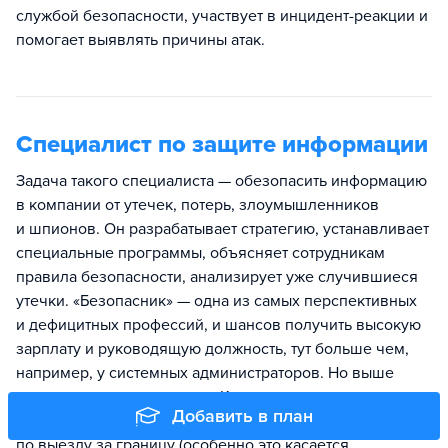
службой безопасности, участвует в инцидент-реакции и
помогает выявлять причины атак.
Специалист по защите информации
Задача такого специалиста — обезопасить информацию
в компании от утечек, потерь, злоумышленников
и шпионов. Он разрабатывает стратегию, устанавливает
специальные программы, объясняет сотрудникам
правила безопасности, анализирует уже случившиеся
утечки. «Безопасник» — одна из самых перспективных
и дефицитных профессий, и шансов получить высокую
зарплату и руководящую должность, тут больше чем,
например, у системных администраторов. Но выше
и степень ответственности. Кроме того, зачастую
Добавить в план
у «безопасников» есть масса ограничений, в том числе
по выезду за границу (особенно это касается