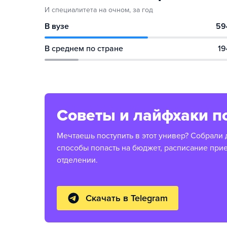
И специалитета на очном, за год
В вузе
59
В среднем по стране
19
Советы и лайфхаки п
Мечтаешь поступить в этот универ? Собрали 
способы попасть на бюджет, расписание при
отделении.
Скачать в Telegram