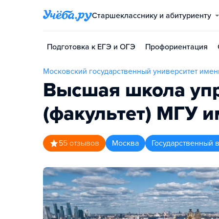
Старшекласснику и абитуриенту
Подготовка к ЕГЭ и ОГЭ
Профориентация
Московский государственный университет имен
Высшая школа уп
(факультет) МГУ 
5
5
отзывов
Москва
Государственный 