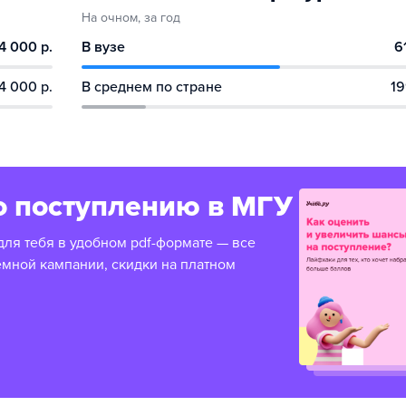
На очном, за год
4 000 р.
В вузе
6
4 000 р.
В среднем по стране
19
о поступлению в МГУ
для тебя в удобном pdf-формате — все
емной кампании, скидки на платном