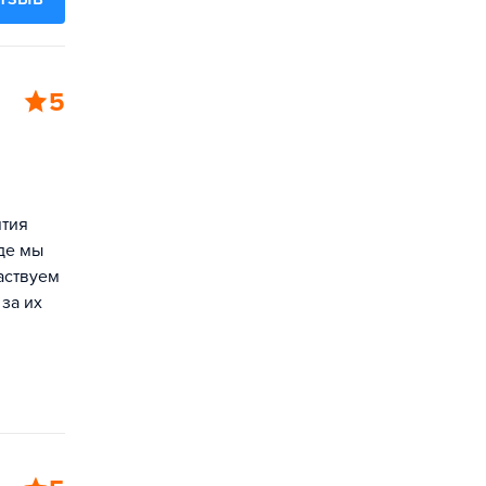
5
ятия
де мы
аствуем
за их