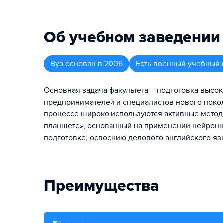
Об учебном заведении
Вуз
основан в
2006
Есть военный учебный 
Основная задача факультета – подготовка выс
предпринимателей и специалистов нового покол
процессе широко используются активные метод
планшете», основанный на применении нейронн
подготовке, освоению делового английского язы
Преимущества