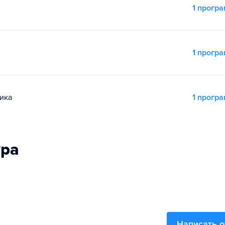
1 прогр
1 прогр
ика
1 прогр
ура
Написать 