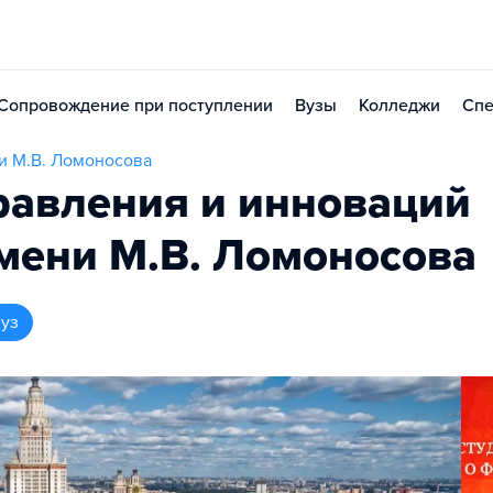
Сопровождение при поступлении
Вузы
Колледжи
Спе
и М.В. Ломоносова
равления и инноваций
имени М.В. Ломоносова
вуз