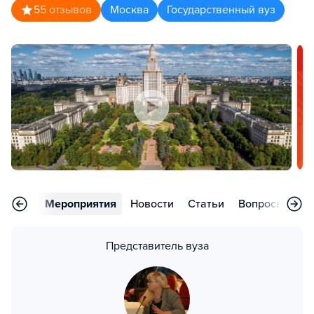
5
5
отзывов
Москва
Государственный вуз
рьера
Мероприятия
Новости
Статьи
Вопросы
Ко
Представитель вуза