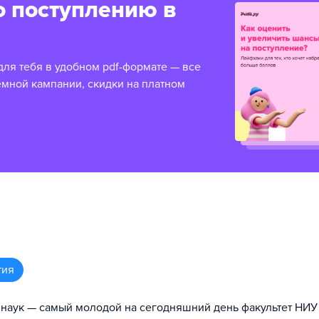
о поступлению в
для тебя в удобном pdf-формате — все
емной кампании, скидки на платном
тия
 наук — самый молодой на сегодняшний день факультет НИ