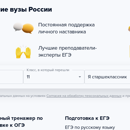
ие вузы России
Постоянная поддержка
личного наставника
Лучшие преподаватели-
эксперты ЕГЭ
Класс, в который перешли
11
Я старшеклассник
нальных данных на условиях
Согласия на обработку персональных данных
и пр
тный тренажер по
Подготовка к ЕГЭ
вке к ОГЭ
ЕГЭ по русскому языку