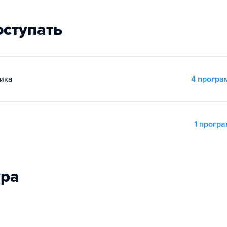
оступать
ика
4 прогр
1 прогр
ура