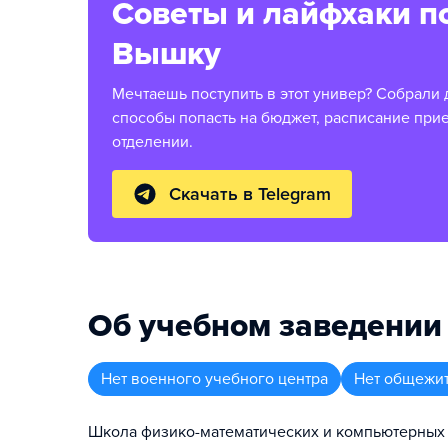
Советы и лайфхаки п
Вышку
Мечтаешь поступить в этот универ? Собрали 
способы попасть на бюджет, расписание при
отделении.
Скачать в Telegram
Об учебном заведении
Нет военного учебного центра
Нет общежи
Школа физико-математических и компьютерных