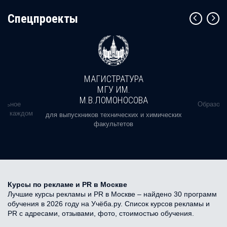
Cпецпроекты
МАГИСТРАТУРА
МГУ ИМ.
М.В.ЛОМОНОСОВА
альное
Образова
ь в каждом
для выпускников технических и химических
факультетов
Курсы по рекламе и PR в Москве
Лучшие курсы рекламы и PR в Москве – найдено 30 программ
обучения в 2026 году на Учёба.ру. Список курсов рекламы и
PR с адресами, отзывами, фото, стоимостью обучения.