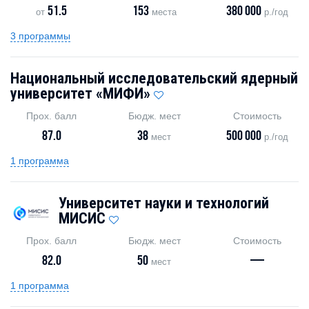
51.5
153
380 000
от
места
р./год
3 программы
Национальный исследовательский ядерный
университет «МИФИ»
Прох. балл
Бюдж. мест
Стоимость
87.0
38
500 000
мест
р./год
1 программа
Университет науки и технологий
МИСИС
Прох. балл
Бюдж. мест
Стоимость
82.0
50
—
мест
1 программа