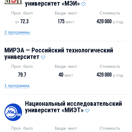
университет «МЭИ»
Прох. балл
Бюдж. мест
Стоимость
72.3
175
420 000
от
мест
р./год
2 программы
МИРЭА — Российский технологический
университет
Прох. балл
Бюдж. мест
Стоимость
79.7
40
420 000
мест
р./год
1 программа
Национальный исследовательский
университет «МИЭТ»
Прох. балл
Бюдж. мест
Стоимость