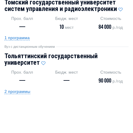
Томский государственный университет
систем управления и радиоэлектроники
Прох. балл
Бюдж. мест
Стоимость
—
10
84 000
мест
р./год
1 программа
Вуз с дистанционным обучением
Тольяттинский государственный
университет
Прох. балл
Бюдж. мест
Стоимость
—
—
90 000
р./год
2 программы