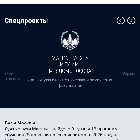
Cпецпроекты
МАГИСТРАТУРА
МГУ ИМ.
М.В.ЛОМОНОСОВА
альное
Образова
ь в каждом
для выпускников технических и химических
факультетов
Вузы Москвы
Лучшие вузы Москвы – найдено 9 вузов и 13 программ
обучения (бакалавриата, специалитета) в 2026 году на