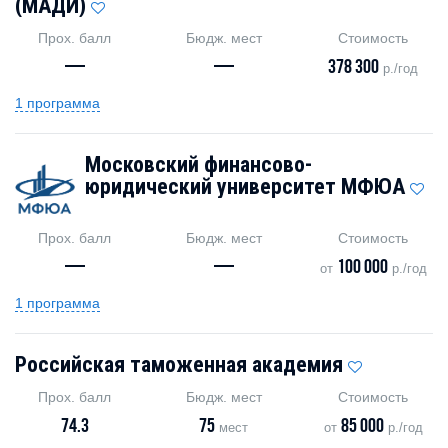
(МАДИ)
Прох. балл
Бюдж. мест
Стоимость
—
—
378 300
р./год
1 программа
Московский финансово-
юридический университет МФЮА
Прох. балл
Бюдж. мест
Стоимость
—
—
100 000
от
р./год
1 программа
Российская таможенная академия
Прох. балл
Бюдж. мест
Стоимость
74.3
75
85 000
мест
от
р./год