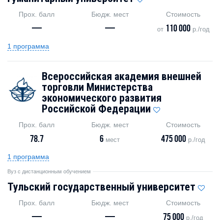
Прох. балл
Бюдж. мест
Стоимость
—
—
110 000
от
р./год
1 программа
Всероссийская академия внешней
торговли Министерства
экономического развития
Российской Федерации
Прох. балл
Бюдж. мест
Стоимость
78.7
6
475 000
мест
р./год
1 программа
Вуз с дистанционным обучением
Тульский государственный университет
Прох. балл
Бюдж. мест
Стоимость
—
—
75 000
р./год