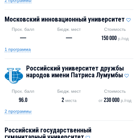
2 программы
Московский инновационный университет
Прох. балл
Бюдж. мест
Стоимость
—
—
150 000
р./год
1 программа
Российский университет дружбы
народов имени Патриса Лумумбы
Прох. балл
Бюдж. мест
Стоимость
96.0
2
230 000
места
от
р./год
2 программы
Российский государственный
гуманитарный университет