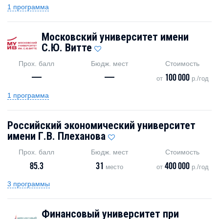
1 программа
Московский университет имени
С.Ю. Витте
Прох. балл
Бюдж. мест
Стоимость
—
—
100 000
от
р./год
1 программа
Российский экономический университет
имени Г.В. Плеханова
Прох. балл
Бюдж. мест
Стоимость
85.3
31
400 000
место
от
р./год
3 программы
Финансовый университет при