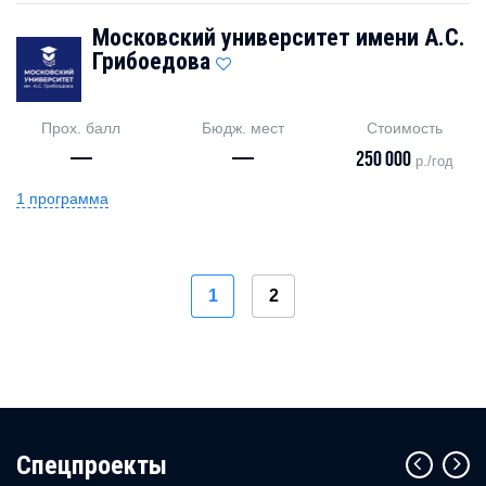
Московский университет имени А.С.
Грибоедова
Прох. балл
Бюдж. мест
Стоимость
—
—
250 000
р./год
1 программа
1
2
Cпецпроекты