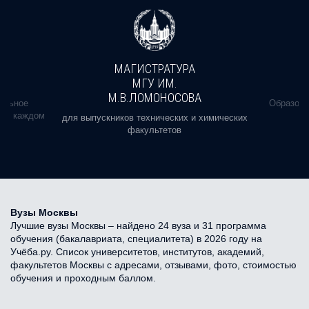
МАГИСТРАТУРА
МГУ ИМ.
М.В.ЛОМОНОСОВА
альное
Образова
ь в каждом
для выпускников технических и химических
факультетов
Вузы Москвы
Лучшие вузы Москвы – найдено 24 вуза и 31 программа
обучения (бакалавриата, специалитета) в 2026 году на
Учёба.ру. Список университетов, институтов, академий,
факультетов Москвы с адресами, отзывами, фото, стоимостью
обучения и проходным баллом.