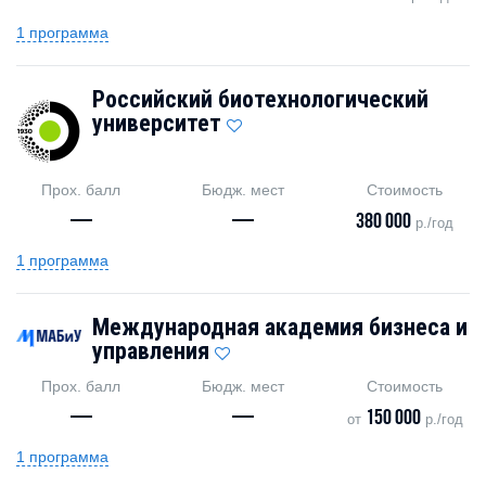
1 программа
Российский биотехнологический
университет
Прох. балл
Бюдж. мест
Стоимость
—
—
380 000
р./год
1 программа
Международная академия бизнеса и
управления
Прох. балл
Бюдж. мест
Стоимость
—
—
150 000
от
р./год
1 программа