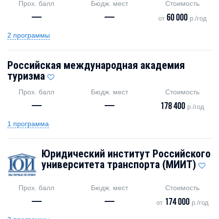
Прох. балл
Бюдж. мест
Стоимость
—
—
60 000
от
р./год
2 программы
Российская международная академия
туризма
Прох. балл
Бюдж. мест
Стоимость
—
—
178 400
р./год
1 программа
Юридический институт Российского
университета транспорта (МИИТ)
Прох. балл
Бюдж. мест
Стоимость
—
—
174 000
от
р./год