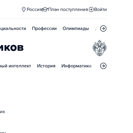
Россия
План поступления
Войти
циальности
Профессии
Олимпиады
Дни открытых д
иков
ный интеллект
История
Информатика
Иностранный я
ких