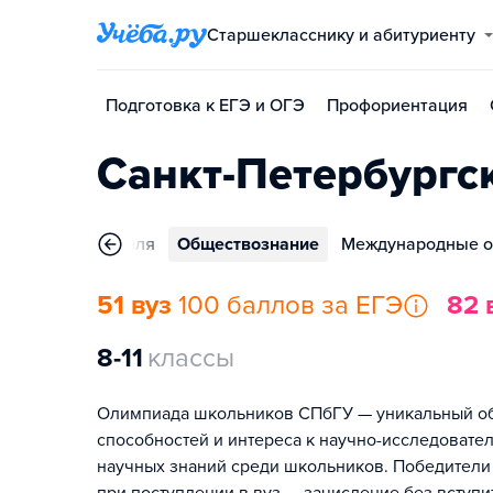
Старшекласснику и абитуриенту
Подготовка к ЕГЭ и ОГЭ
Профориентация
Санкт-Петербургс
я
Планета Земля
Обществознание
Международные 
51 вуз
100 баллов за ЕГЭ
82 
8-11
классы
Олимпиада школьников СПбГУ — уникальный обр
способностей и интереса к научно-исследовате
научных знаний среди школьников. Победители