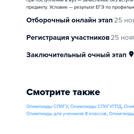
при поступлении в вуз — зачисление без вступ
предмету. Условие — результат ЕГЭ по профиль
отборочный онлайн этап
25 но
регистрация участников
25 ноя
заключительный очный этап
Смотрите также
Олимпиады СПбГУ
,
Олимпиады СПбГУПТД
,
Олим
Олимпиады для учеников 8 классов
,
Олимпиады 