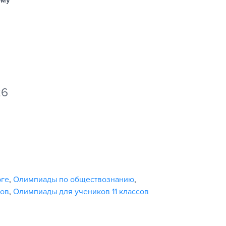
ому
26
рге
,
Олимпиады по обществознанию
,
сов
,
Олимпиады для учеников 11 классов