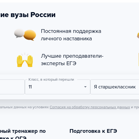
ие вузы России
Постоянная поддержка
личного наставника
Лучшие преподаватели-
эксперты ЕГЭ
Класс, в который перешли
11
Я старшеклассник
нальных данных на условиях
Согласия на обработку персональных данных
и пр
тный тренажер по
Подготовка к ЕГЭ
вке к ОГЭ