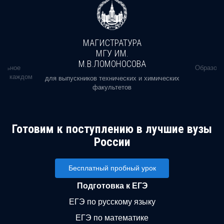
МАГИСТРАТУРА
МГУ ИМ.
М.В.ЛОМОНОСОВА
альное
Образова
ь в каждом
для выпускников технических и химических
факультетов
Готовим к поступлению в лучшие вузы
России
Бесплатный пробный урок
Подготовка к ЕГЭ
ЕГЭ по русскому языку
ЕГЭ по математике