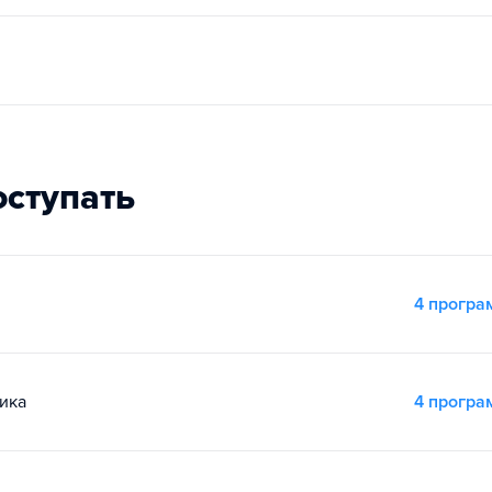
оступать
4 прогр
ика
4 прогр