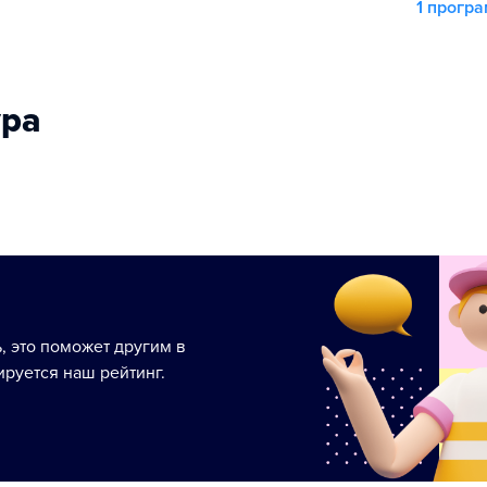
1 прогр
ура
ь, это поможет другим в
руется наш рейтинг.