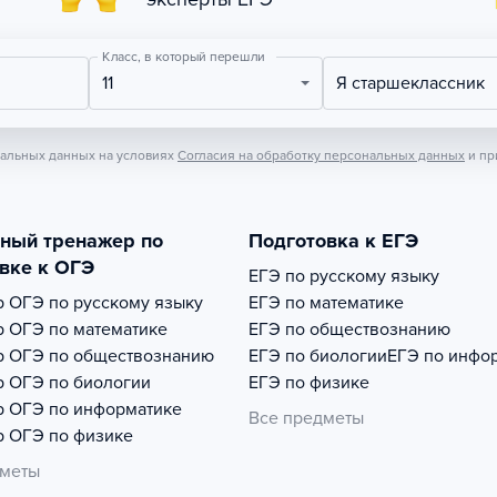
Класс, в который перешли
11
Я старшеклассник
нальных данных на условиях
Согласия на обработку персональных данных
и пр
тный тренажер по
Подготовка к ЕГЭ
вке к ОГЭ
ЕГЭ по русскому языку
р
ОГЭ по русскому языку
ЕГЭ по математике
р
ОГЭ по математике
ЕГЭ по обществознанию
р
ОГЭ по обществознанию
ЕГЭ по биологии
ЕГЭ по инфо
р
ОГЭ по биологии
ЕГЭ по физике
р
ОГЭ по информатике
Все предметы
р
ОГЭ по физике
дметы