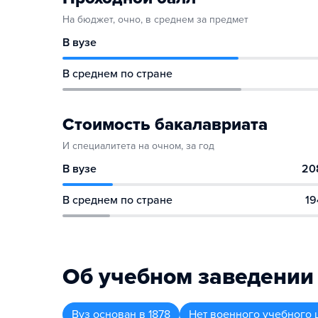
На бюджет, очно, в среднем за предмет
В вузе
В среднем по стране
Стоимость бакалавриата
И специалитета на очном, за год
В вузе
20
В среднем по стране
19
Об учебном заведении
Вуз
основан в
1878
Нет военного учебного 