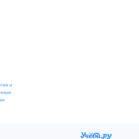
гия и
енные
ми