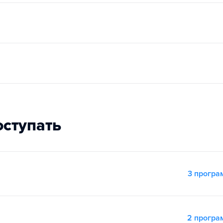
оступать
3 прогр
2 прогр