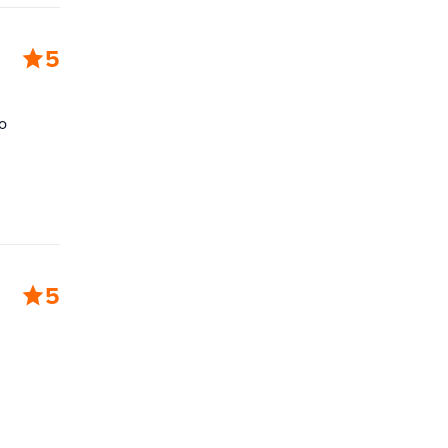
5
о
5