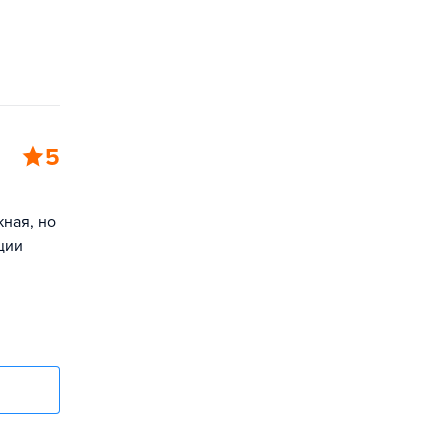
5
жная, но
ции