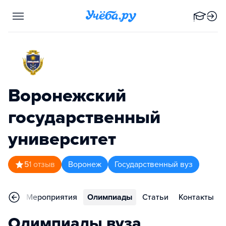
Воронежский
государственный
университет
5
1
отзыв
Воронеж
Государственный вуз
зывы
Мероприятия
Олимпиады
Статьи
Контакты
Олимпиады вуза