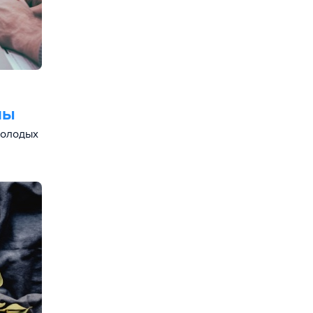
ны
молодых