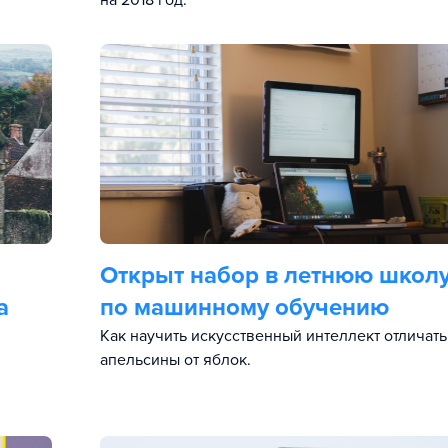
на 2018 год.
Открыт набор в летнюю школ
а
по машинному обучению
Как научить искусственный интеллект отличать
апельсины от яблок.