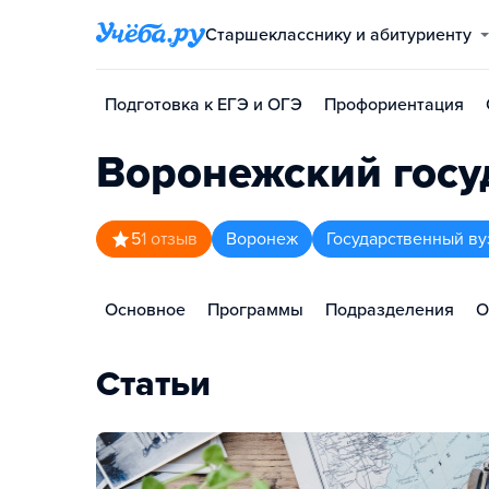
Старшекласснику и абитуриенту
Подготовка к ЕГЭ и ОГЭ
Профориентация
Воронежский госу
5
1
отзыв
Воронеж
Государственный ву
Основное
Программы
Подразделения
О
Статьи