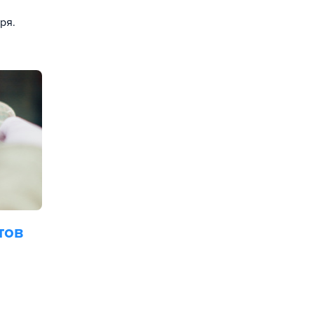
ря.
тов