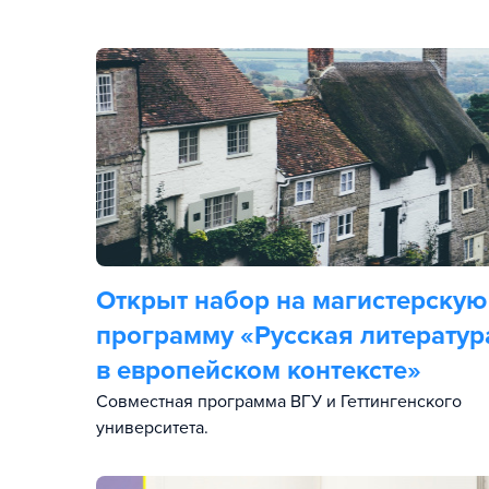
Открыт набор на магистерскую
программу «Русская литератур
в европейском контексте»
Совместная программа ВГУ и Геттингенского
университета.