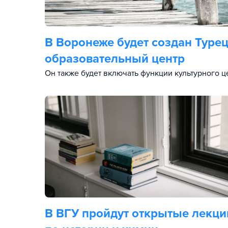
В Воронеже будет создан Туре
образовательный центр
Он также будет включать функции культурного ц
В ВГУ пройдут открытые лекци