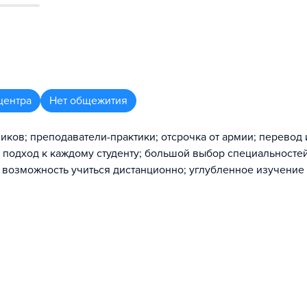
центра
Нет общежития
иков; преподаватели-практики; отсрочка от армии; перевод 
й подход к каждому студенту; большой выбор специальносте
; возможность учиться дистанционно; углубленное изучение