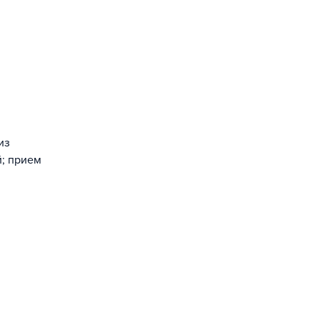
из
й; прием