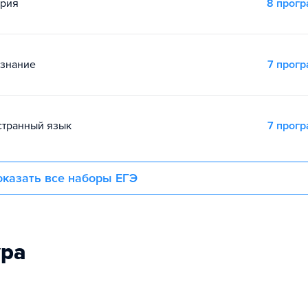
ория
8 прог
ознание
7 прог
остранный язык
7 прог
казать все наборы ЕГЭ
ура