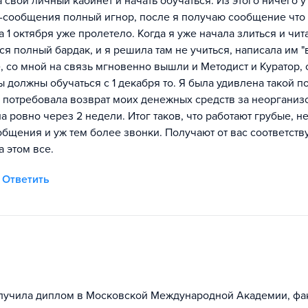
а свой личный кабинет и начать обучаться. Из этого ничего 
ы-сообщения полный игнор, после я получаю сообщение что 
 1 октября уже пролетело. Когда я уже начала злиться и чит
тся полный бардак, и я решила там не учиться, написала им "
, со мной на связь мгновенно вышли и Методист и Куратор, 
ы должны обучаться с 1 декабря то. Я была удивлена такой п
 но потребовала возврат моих денежных средств за неоргани
 ровно через 2 недели. Итог таков, что работают грубые, н
общения и уж тем более звонки. Получают от вас соответст
а этом все.
Ответить
олучила диплом в Московской Международной Академии, фак