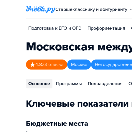
Старшекласснику и абитуриенту
Подготовка к ЕГЭ и ОГЭ
Профориентация
Московская межд
4.8
23
отзыва
Москва
Негосударственн
Основное
Программы
Подразделения
О
Ключевые показатели 
Бюджетные места