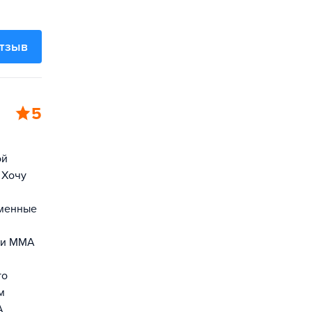
отзыв
5
ой
 Хочу
еменные
ики ММА
го
м
А