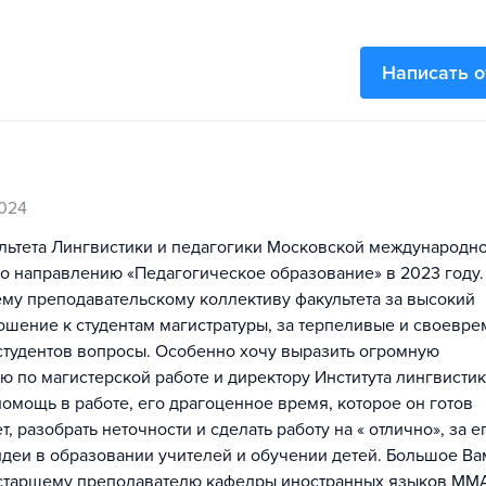
Написать 
024
ультета Лингвистики и педагогики Московской международн
но направлению «Педагогическое образование» в 2023 году.
му преподавательскому коллективу факультета за высокий
шение к студентам магистратуры, за терпеливые и своевр
студентов вопросы. Особенно хочу выразить огромную
ю по магистерской работе и директору Института лингвист
омощь в работе, его драгоценное время, которое он готов
ет, разобрать неточности и сделать работу на « отлично», за е
деи в образовании учителей и обучении детей. Большое Ва
бо старшему преподавателю кафедры иностранных языков ММ