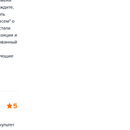
у меня
ждите,
ать
всем" о
стали
озиции и
зованный
е
вующие
5
ультет