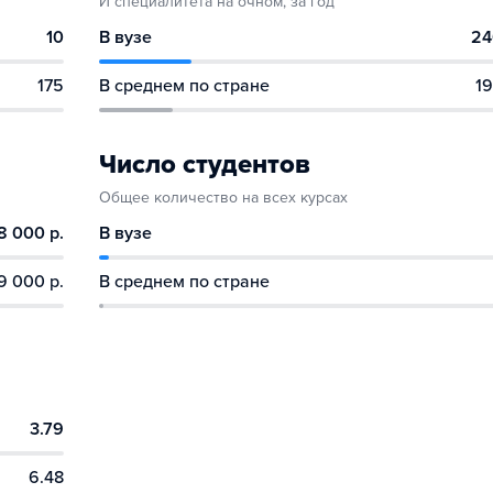
И специалитета на очном, за год
10
В вузе
24
175
В среднем по стране
19
Число студентов
Общее количество на всех курсах
8 000 р.
В вузе
9 000 р.
В среднем по стране
3.79
6.48