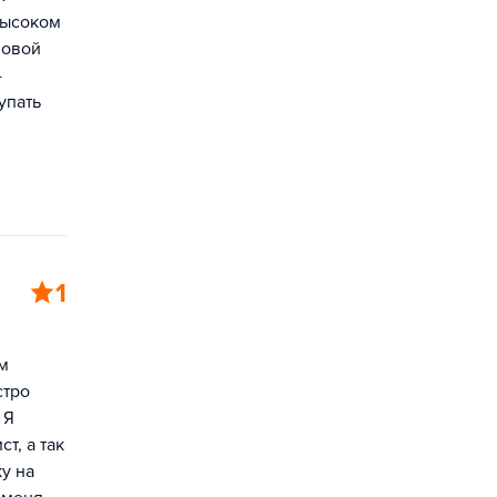
высоком
новой
-
упать
1
м
стро
 Я
т, а так
ку на