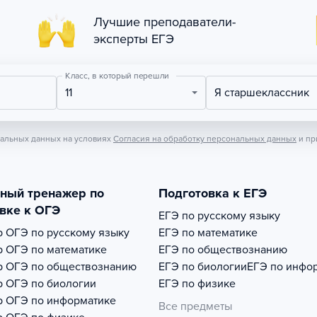
Лучшие преподаватели-
эксперты ЕГЭ
Класс, в который перешли
11
Я старшеклассник
нальных данных на условиях
Согласия на обработку персональных данных
и пр
тный тренажер по
Подготовка к ЕГЭ
вке к ОГЭ
ЕГЭ по русскому языку
р
ОГЭ по русскому языку
ЕГЭ по математике
р
ОГЭ по математике
ЕГЭ по обществознанию
р
ОГЭ по обществознанию
ЕГЭ по биологии
ЕГЭ по инфо
р
ОГЭ по биологии
ЕГЭ по физике
р
ОГЭ по информатике
Все предметы