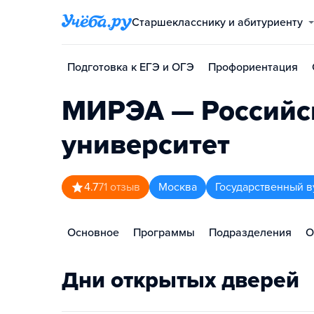
Старшекласснику и абитуриенту
Подготовка к ЕГЭ и ОГЭ
Профориентация
МИРЭА — Российск
университет
4.7
71
отзыв
Москва
Государственный в
Основное
Программы
Подразделения
О
Дни открытых дверей