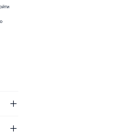
ойти
ю