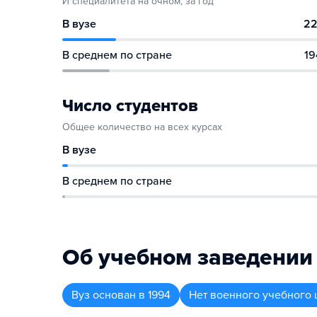
И специалитета на очном, за год
В вузе
22
В среднем по стране
19
Число студентов
Общее количество на всех курсах
В вузе
В среднем по стране
Об учебном заведении
Вуз
основан в
1994
Нет военного учебного 