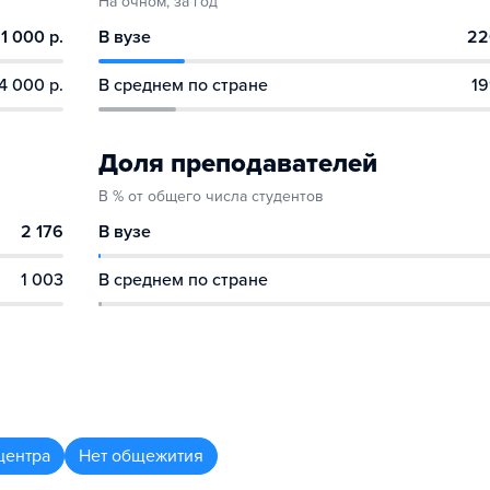
На очном, за год
1 000 р.
В вузе
22
4 000 р.
В среднем по стране
19
Доля преподавателей
В % от общего числа студентов
2 176
В вузе
1 003
В среднем по стране
центра
Нет общежития