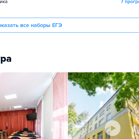
ика
7 прог
казать все наборы ЕГЭ
ура