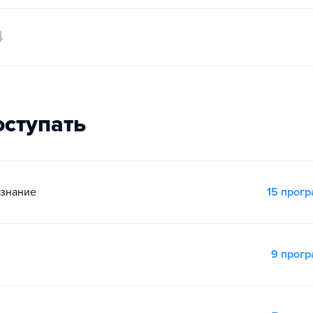
4
оступать
ознание
15 прог
9 прог