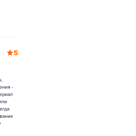
5
,
ения -
териал
или
егда
ование
у