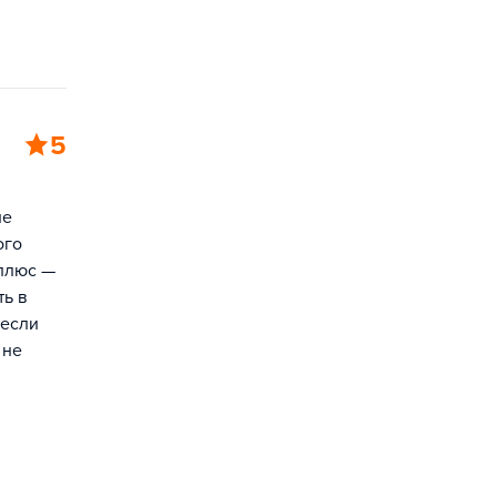
5
не
ого
 плюс —
ть в
 если
 не