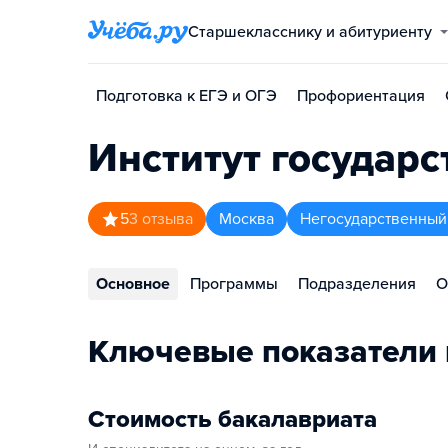
Старшекласснику и абитуриенту
Подготовка к ЕГЭ и ОГЭ
Профориентация
Институт государ
5
3
отзыва
Москва
Негосударственный
Основное
Программы
Подразделения
О
Ключевые показатели 
Стоимость бакалавриата