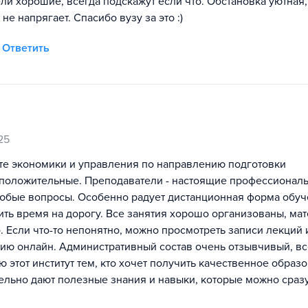
тели хорошие, всегда подскажут если что. Обстановка уютная,
е напрягает. Спасибо вузу за это :)
Ответить
25
ете экономики и управления по направлению подготовки
 положительные. Преподаватели - настоящие профессионалы
 любые вопросы. Особенно радует дистанционная форма обуч
ить время на дорогу. Все занятия хорошо организованы, ма
. Если что-то непонятно, можно просмотреть записи лекций 
ию онлайн. Административный состав очень отзывчивый, вс
ю этот институт тем, кто хочет получить качественное образ
тельно дают полезные знания и навыки, которые можно сраз