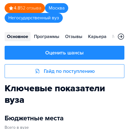
4.8
52
отзыва
Москва
Негосударственный вуз
Основное
Программы
Отзывы
Карьера
Меропр
Оценить шансы
Гайд по поступлению
Ключевые показатели
вуза
Бюджетные места
Всего в вузе