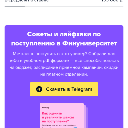
Советы и лайфхаки по
поступлению в Финуниверситет
Мечтаешь поступить в этот универ? Собрали для
тебя в удобном pdf-формате — все способы попасть
на бюджет, расписание приемной кампании, скидки
на платном отделении.
Скачать в Telegram