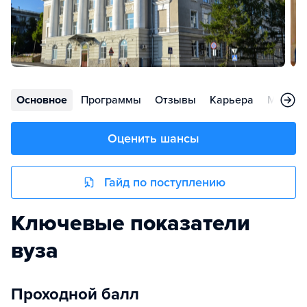
Основное
Программы
Отзывы
Карьера
Меропр
Оценить шансы
Гайд по поступлению
Ключевые показатели
вуза
Проходной балл