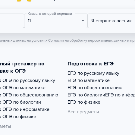
Класс, в который перешли
11
Я старшеклассник
нальных данных на условиях
Согласия на обработку персональных данных
и пр
тный тренажер по
Подготовка к ЕГЭ
вке к ОГЭ
ЕГЭ по русскому языку
р
ОГЭ по русскому языку
ЕГЭ по математике
р
ОГЭ по математике
ЕГЭ по обществознанию
р
ОГЭ по обществознанию
ЕГЭ по биологии
ЕГЭ по инфо
р
ОГЭ по биологии
ЕГЭ по физике
р
ОГЭ по информатике
Все предметы
р
ОГЭ по физике
дметы