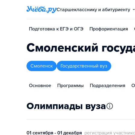
Старшекласснику и абитуриенту
Подготовка к ЕГЭ и ОГЭ
Профориентация
Смоленский госуд
Смоленск
Государственный вуз
Основное
Программы
Подразделения
О
Олимпиады вуза
01 сентября - 01 декабря
регистрация участник