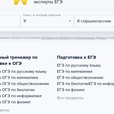
эксперты ЕГЭ
Класс, в который перешли
11
Я старшеклассник
нальных данных на условиях
Согласия на обработку персональных данных
и пр
тный тренажер по
Подготовка к ЕГЭ
вке к ОГЭ
ЕГЭ по русскому языку
р
ОГЭ по русскому языку
ЕГЭ по математике
р
ОГЭ по математике
ЕГЭ по обществознанию
р
ОГЭ по обществознанию
ЕГЭ по биологии
ЕГЭ по инфо
р
ОГЭ по биологии
ЕГЭ по физике
р
ОГЭ по информатике
Все предметы
р
ОГЭ по физике
дметы