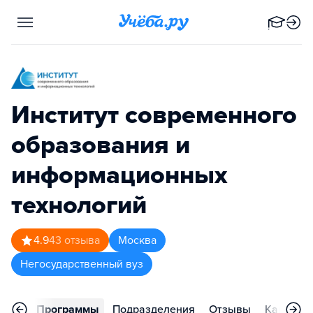
Институт современного
образования и
информационных
технологий
4.9
43
отзыва
Москва
Негосударственный вуз
вное
Программы
Подразделения
Отзывы
Карьера