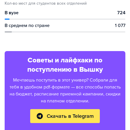
Кол-во мест для студентов всех отделений
В вузе
724
В среднем по стране
1 077
Советы и лайфхаки по
поступлению в Вышку
Мечтаешь поступить в этот универ? Собрали для
тебя в удобном pdf-формате — все способы попасть
на бюджет, расписание приемной кампании, скидки
на платном отделении.
Скачать в Telegram