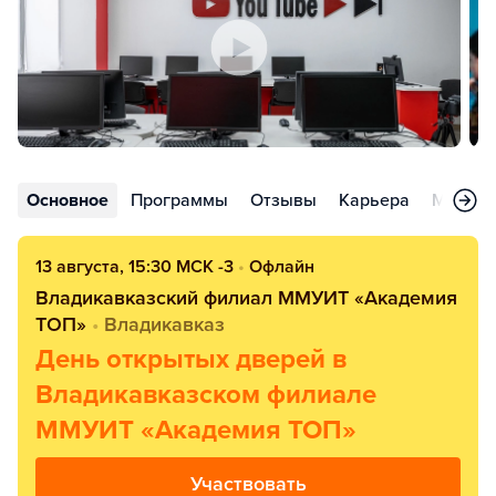
Основное
Программы
Отзывы
Карьера
Меропр
13 августа, 15:30 МСК -3
•
Офлайн
Владикавказский филиал ММУИТ «Академия
ТОП»
•
Владикавказ
День открытых дверей в
Владикавказском филиале
ММУИТ «Академия ТОП»
Участвовать